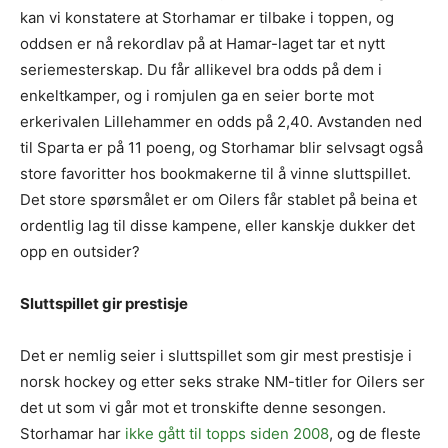
kan vi konstatere at Storhamar er tilbake i toppen, og
oddsen er nå rekordlav på at Hamar-laget tar et nytt
seriemesterskap. Du får allikevel bra odds på dem i
enkeltkamper, og i romjulen ga en seier borte mot
erkerivalen Lillehammer en odds på 2,40. Avstanden ned
til Sparta er på 11 poeng, og Storhamar blir selvsagt også
store favoritter hos bookmakerne til å vinne sluttspillet.
Det store spørsmålet er om Oilers får stablet på beina et
ordentlig lag til disse kampene, eller kanskje dukker det
opp en outsider?
Sluttspillet gir prestisje
Det er nemlig seier i sluttspillet som gir mest prestisje i
norsk hockey og etter seks strake NM-titler for Oilers ser
det ut som vi går mot et tronskifte denne sesongen.
Storhamar har
ikke gått til topps siden 2008
, og de fleste