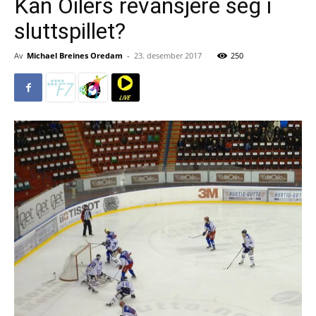
Kan Oilers revansjere seg i
sluttspillet?
Av
Michael Breines Oredam
-
23. desember 2017
250