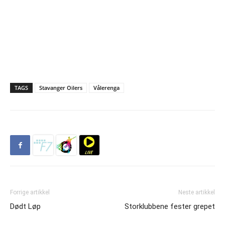
TAGS
Stavanger Oilers
Vålerenga
Forrige artikkel
Neste artikkel
Dødt Løp
Storklubbene fester grepet