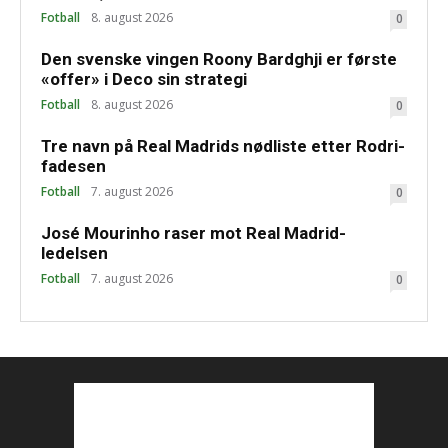
Fotball
8. august 2026
0
Den svenske vingen Roony Bardghji er første
«offer» i Deco sin strategi
Fotball
8. august 2026
0
Tre navn på Real Madrids nødliste etter Rodri-
fadesen
Fotball
7. august 2026
0
José Mourinho raser mot Real Madrid-
ledelsen
Fotball
7. august 2026
0