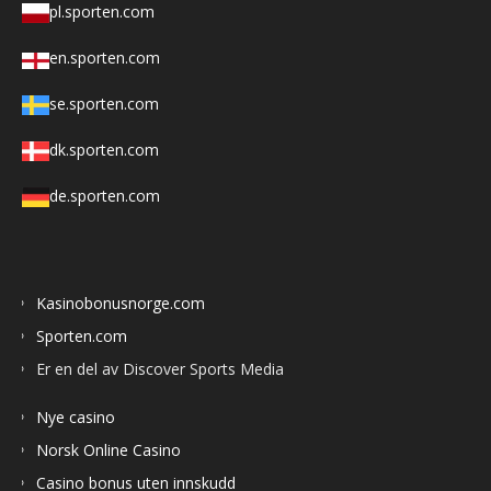
pl.sporten.com
en.sporten.com
se.sporten.com
dk.sporten.com
de.sporten.com
Kasinobonusnorge.com
Sporten.com
Er en del av Discover Sports Media
Nye casino
Norsk Online Casino
Casino bonus uten innskudd