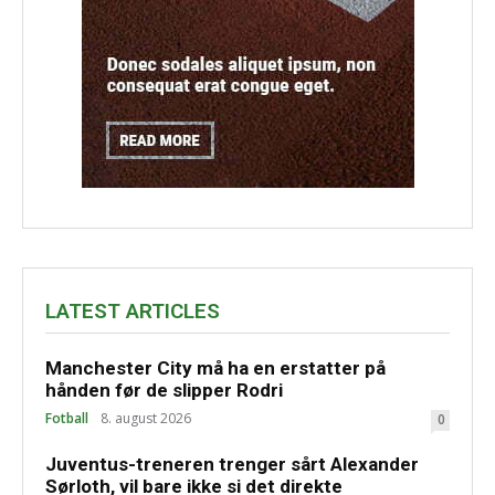
LATEST ARTICLES
Manchester City må ha en erstatter på
hånden før de slipper Rodri
Fotball
8. august 2026
0
Juventus-treneren trenger sårt Alexander
Sørloth, vil bare ikke si det direkte