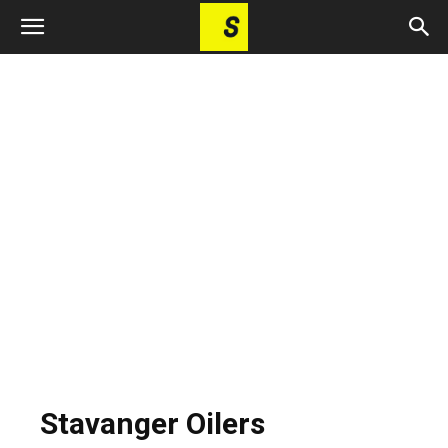
Stavanger Oilers