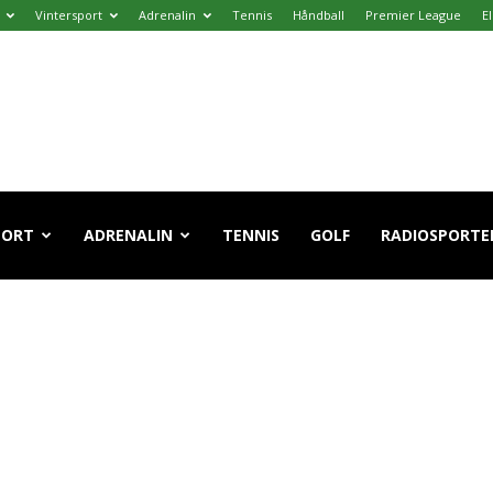
Vintersport
Adrenalin
Tennis
Håndball
Premier League
E
PORT
ADRENALIN
TENNIS
GOLF
RADIOSPORTE