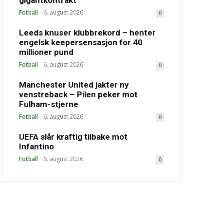
gigantkontrakt
Fotball
6. august 2026
0
Leeds knuser klubbrekord – henter
engelsk keepersensasjon for 40
millioner pund
Fotball
6. august 2026
0
Manchester United jakter ny
venstreback – Pilen peker mot
Fulham-stjerne
Fotball
6. august 2026
0
UEFA slår kraftig tilbake mot
Infantino
Fotball
6. august 2026
0