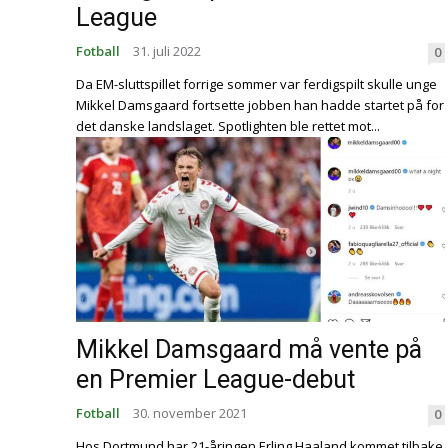
League
Fotball
31. juli 2022
0
Da EM-sluttspillet forrige sommer var ferdigspilt skulle unge
Mikkel Damsgaard fortsette jobben han hadde startet på for
det danske landslaget. Spotlighten ble rettet mot...
Mikkel Damsgaard må vente på
en Premier League-debut
Fotball
30. november 2021
0
Hos Dortmund har 21-åringen Erling Haaland kommet tilbake