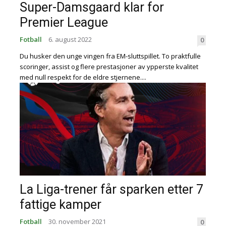
Super-Damsgaard klar for
Premier League
Fotball
6. august 2022
0
Du husker den unge vingen fra EM-sluttspillet. To praktfulle
scoringer, assist og flere prestasjoner av ypperste kvalitet
med null respekt for de eldre stjernene....
La Liga-trener får sparken etter 7
fattige kamper
Fotball
30. november 2021
0