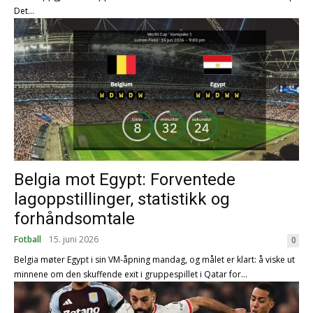
Det...
Belgia mot Egypt: Forventede
lagoppstillinger, statistikk og
forhåndsomtale
Fotball
15. juni 2026
0
Belgia møter Egypt i sin VM-åpning mandag, og målet er klart: å viske ut
minnene om den skuffende exit i gruppespillet i Qatar for...