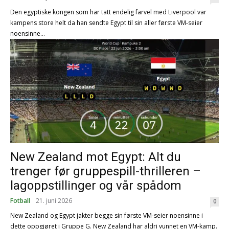
Den egyptiske kongen som har tatt endelig farvel med Liverpool var
kampens store helt da han sendte Egypt til sin aller første VM-seier
noensinne...
New Zealand mot Egypt: Alt du
trenger før gruppespill-thrilleren –
lagoppstillinger og vår spådom
Fotball
21. juni 2026
0
New Zealand og Egypt jakter begge sin første VM-seier noensinne i
dette oppgjøret i Gruppe G. New Zealand har aldri vunnet en VM-kamp.