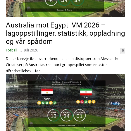
Australia mot Egypt: VM 2026 –
lagoppstillinger, statistikk, oppladning
og vår spådom
Fotball
3. juli 2026
0
Det er kanskje ikke overraskende at en midtstopper som Alessandro
Circati ser på Australias rent bur i gruppespillet som en «stor
tilfredsstillelse» – før...