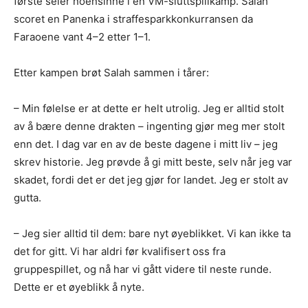
første seier noensinne i en VM-sluttspillkamp. Salah
scoret en Panenka i straffesparkkonkurransen da
Faraoene vant 4–2 etter 1–1.
Etter kampen brøt Salah sammen i tårer:
– Min følelse er at dette er helt utrolig. Jeg er alltid stolt
av å bære denne drakten – ingenting gjør meg mer stolt
enn det. I dag var en av de beste dagene i mitt liv – jeg
skrev historie. Jeg prøvde å gi mitt beste, selv når jeg var
skadet, fordi det er det jeg gjør for landet. Jeg er stolt av
gutta.
– Jeg sier alltid til dem: bare nyt øyeblikket. Vi kan ikke ta
det for gitt. Vi har aldri før kvalifisert oss fra
gruppespillet, og nå har vi gått videre til neste runde.
Dette er et øyeblikk å nyte.