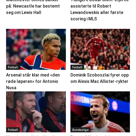
på: Newcastle har bestemt
assisterte til Robert
seg om Lewis Hall
Lewandowskis aller første
scoring i MLS
Fotball
Fotball
Arsenal står klar med «den
Dominik Szoboszlai fyrer opp
røde løperen» for Antonio
om Alexis Mac Allister-rykter
Nusa
Fotball
Bundesliga