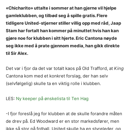
«Chicharito» uttalte i sommer at han gjerne vil hjelpe
gamleklubben, og tilbød seg å spille gratis. Flere
tidligere United-stjerner stiller villig opp med råd, Jaap
Stam har fortalt han kommer på minuttet hvis han kan
gjøre noe for klubben i sitt hjerte. Eric Cantona nøyde
seg ikke med å prate gjennom media, han gikk direkte
til Sir Alex.
Det var i fjor da det var totalt kaos på Old Trafford, at
King
Cantona kom med et konkret forslag, der han selv
(selvfølgelig) skulle ta en viktig rolle i klubben.
LES:
Ny keeper på ønskelista til Ten Hag
-I fjor foreslå jeg for klubben at de skulle forandre måten
de drev på. Ed Woodward er en stor markedsfører, men
ikke så stor på fotball. United skulle ha en styreleder, og