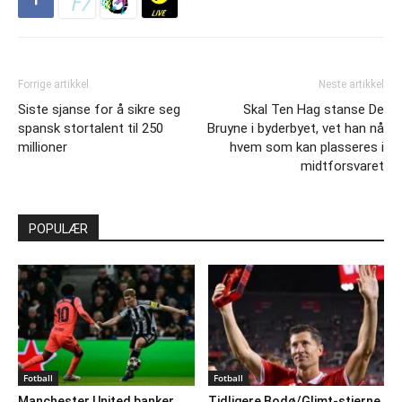
Forrige artikkel
Neste artikkel
Siste sjanse for å sikre seg
Skal Ten Hag stanse De
spansk stortalent til 250
Bruyne i byderbyet, vet han nå
millioner
hvem som kan plasseres i
midtforsvaret
POPULÆR
Fotball
Fotball
Manchester United banker
Tidligere Bodø/Glimt-stjerne