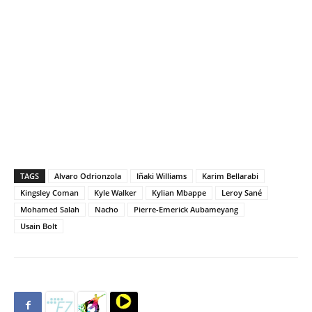
TAGS
Alvaro Odrionzola
Iñaki Williams
Karim Bellarabi
Kingsley Coman
Kyle Walker
Kylian Mbappe
Leroy Sané
Mohamed Salah
Nacho
Pierre-Emerick Aubameyang
Usain Bolt