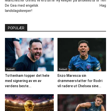
Manchester United vil erstatte
Ny keeper på ønskelista til Ten
De Gea med engelsk
Hag
landslagskeeper!
POPULÆR
Fotball
Fotball
Tottenham topper det hele
Enzo Maresca sin
med signering av en av
drømmeerstatter for Rodri
verdens beste...
vil radere ut Chelsea sine...