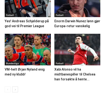
Fotball
Fotball
Yes! Andreas Schjelderup på
Enorm Darwin Nunez lønn gjør
god vei til Premier League
Europa-retur vanskelig
Bundesliga
Fotball
VM-helt Ørjan Nyland enig
Xabi Alonso vil ha
med ny klubb!
midtbanespiller til Chelsea
han forsøkte å hente...