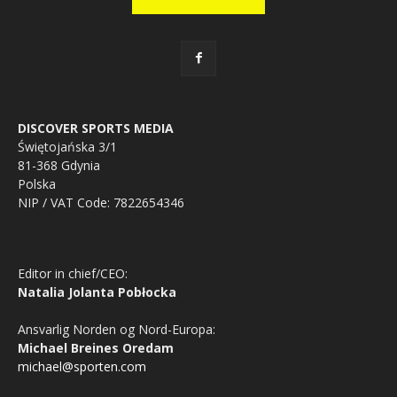
DISCOVER SPORTS MEDIA
Świętojańska 3/1
81-368 Gdynia
Polska
NIP / VAT Code: 7822654346
Editor in chief/CEO:
Natalia Jolanta Pobłocka
Ansvarlig Norden og Nord-Europa:
Michael Breines Oredam
michael@sporten.com