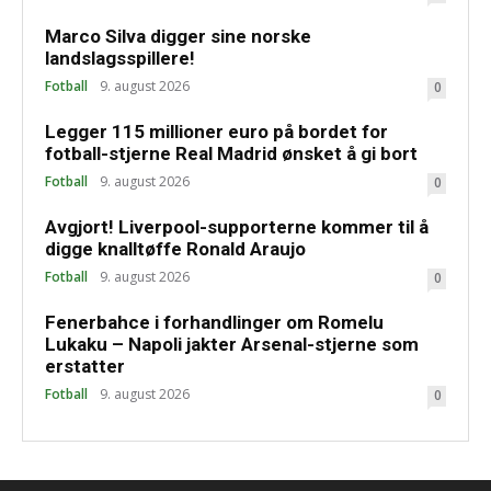
Marco Silva digger sine norske
landslagsspillere!
Fotball
9. august 2026
0
Legger 115 millioner euro på bordet for
fotball-stjerne Real Madrid ønsket å gi bort
Fotball
9. august 2026
0
Avgjort! Liverpool-supporterne kommer til å
digge knalltøffe Ronald Araujo
Fotball
9. august 2026
0
Fenerbahce i forhandlinger om Romelu
Lukaku – Napoli jakter Arsenal-stjerne som
erstatter
Fotball
9. august 2026
0