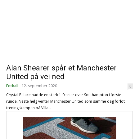
Alan Shearer spår et Manchester
United på vei ned
Fotball
12. september 2020
0
Crystal Palace hadde en sterk 1-0 seier over Southampton i første
runde. Neste helg venter Manchester United som samme dag forlot
treningskampen på Villa...