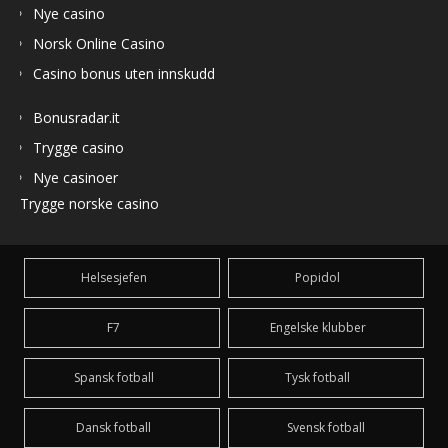
Nye casino
Norsk Online Casino
Casino bonus uten innskudd
Bonusradar.it
Trygge casino
Nye casinoer
Trygge norske casino
Helsesjefen
Popidol
F7
Engelske klubber
Spansk fotball
Tysk fotball
Dansk fotball
Svensk fotball