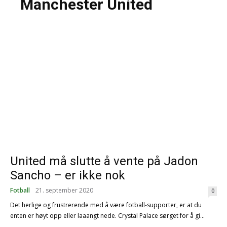
Manchester United
United må slutte å vente på Jadon
Sancho – er ikke nok
Fotball
21. september 2020
0
Det herlige og frustrerende med å være fotball-supporter, er at du
enten er høyt opp eller laaangt nede. Crystal Palace sørget for å gi...