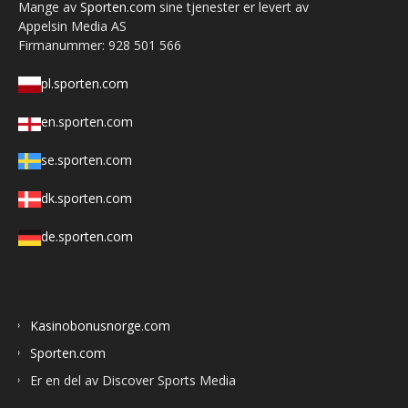
Mange av
Sporten.com
sine tjenester er levert av
Appelsin Media AS
Firmanummer: 928 501 566
pl.sporten.com
en.sporten.com
se.sporten.com
dk.sporten.com
de.sporten.com
Kasinobonusnorge.com
Sporten.com
Er en del av Discover Sports Media