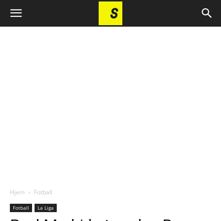
Hjem
Fotball
Fotball
La Liga