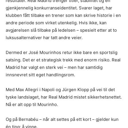
resultater. Real Madrid trenger titler, stabilitet og en
gjenkjennelig konkurranseidentitet. Svarer laget, har
klubben fått tilbake en trener som kan skrive historie i en
andre periode som virket utenkelig. Hvis ikke, kan
avgjørelsen slå tilbake på ledelsen – spesielt etter at to
luksusalternativer har tatt andre veier.
Dermed er José Mourinhos retur ikke bare en sportslig
satsing. Det er et strategisk trekk med enorm risiko. Real
Madrid har valgt en sterk vei – men har samtidig
innsnevret sitt eget handlingsrom.
Med Max Allegri i Napoli og Jürgen Klopp på vei til det
tyske landslaget, har Real Madrid mistet sikkerhetsnettet.
Nå er alt opp til Mourinho.
Og på Bernabéu – når alt settes på ett kort – gjelder kun
én ting: å vinne.