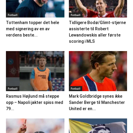
Fotball
Fotball
Tottenham topper det hele
Tidligere Bodø/Glimt-stjerne
med signering av en av
assisterte til Robert
verdens beste...
Lewandowskis aller første
scoring i MLS
Fotball
Fotball
Rasmus Højlund må steppe
Mark Goldbridge synes ikke
opp – Napoli jakter spiss med
Sander Berge til Manchester
79...
United er en...