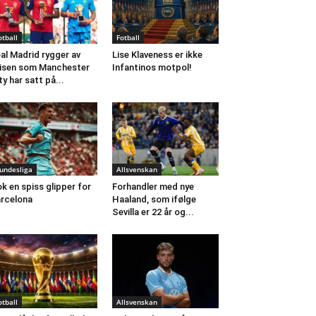
otball
Fotball
al Madrid rygger av
Lise Klaveness er ikke
isen som Manchester
Infantinos motpol!
ty har satt på...
undesliga
Allsvenskan
k en spiss glipper for
Forhandler med nye
rcelona
Haaland, som ifølge
Sevilla er 22 år og...
otball
Allsvenskan