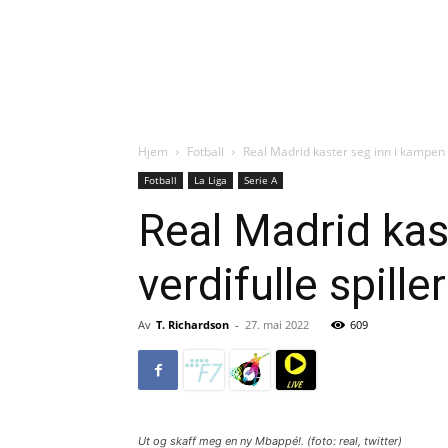
Hjem
Fotball
Real Madrid kaster seg inn i kampen 
Fotball
La Liga
Serie A
Real Madrid kas
verdifulle spiller
Av
T. Richardson
-
27. mai 2022
609
Ut og skaff meg en ny Mbappé!. (foto: real, twitter)