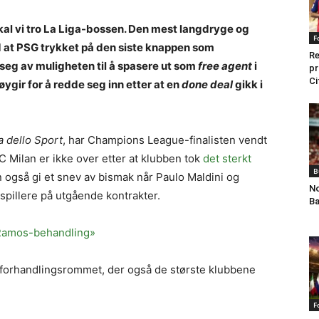
kal vi tro La Liga-bossen. Den mest langdryge og
F
 at PSG trykket på den siste knappen som
Re
seg av muligheten til å spasere ut som
free agent
i
pr
Ci
øygir for å redde seg inn etter at en
done deal
gikk i
a dello Sport
, har Champions League-finalisten vendt
 Milan er ikke over etter at klubben tok
det sterkt
B
 også gi et snev av bismak når Paulo Maldini og
No
spillere på utgående kontrakter.
Ba
o Ramos-behandling»
i forhandlingsrommet, der også de største klubbene
F