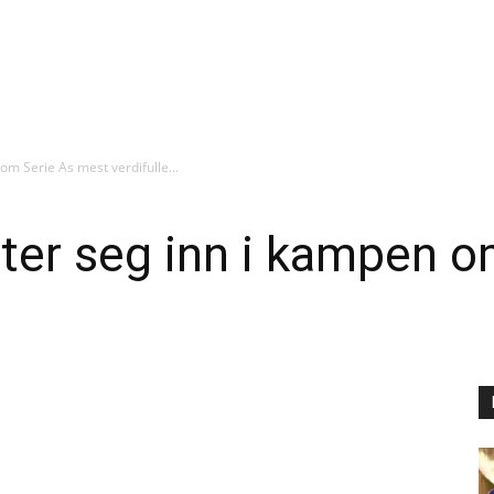
om Serie As mest verdifulle...
ter seg inn i kampen 