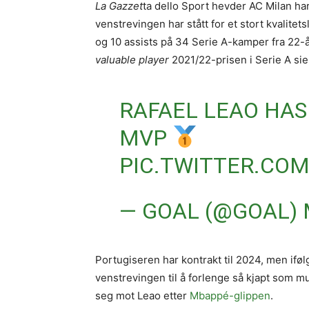
La Gazzet
ta dello Sport hevder AC Milan ha
venstrevingen har stått for et stort kvalite
og 10 assists på 34 Serie A-kamper fra 22-å
valuable player
2021/22-prisen i Serie A sie
RAFAEL LEAO HAS
MVP
PIC.TWITTER.C
— GOAL (@GOAL)
Portugiseren har kontrakt til 2024, men iføl
venstrevingen til å forlenge så kjapt som m
seg mot Leao etter
Mbappé-glippen
.