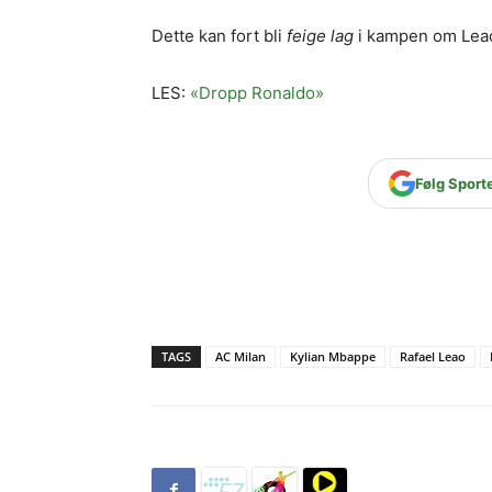
Dette kan fort bli
feige lag
i kampen om Leao
LES:
«Dropp Ronaldo»
Følg Sport
TAGS
AC Milan
Kylian Mbappe
Rafael Leao