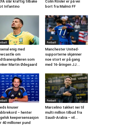
FA slår kraftig tilbake
Colin Rösler er på vei
t Infantino
bort fra Malmö FF
otball
Fotball
senal enig med
Manchester United-
ewcastle om
supporterne skjønner
dtbanespilleren som
noe stort er på gang
nker Martin Ødegaard
med 16-åringen JJ...
otball
Fotball
eds knuser
Marcelino takket nei til
ubbrekord – henter
multi million tilbud fra
gelsk keepersensasjon
Saudi-Arabia – vil...
r 40 millioner pund