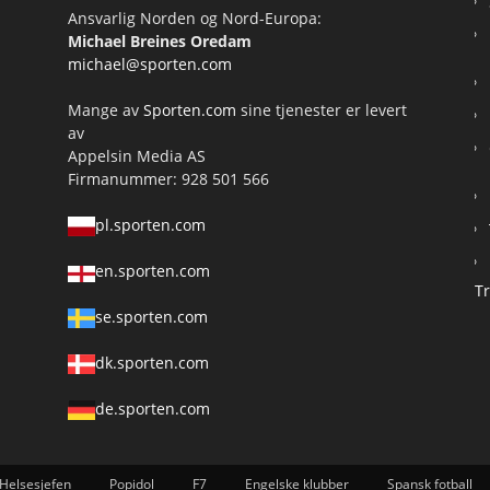
Ansvarlig Norden og Nord-Europa:
Michael Breines Oredam
michael@sporten.com
Mange av
Sporten.com
sine tjenester er levert
av
Appelsin Media AS
Firmanummer: 928 501 566
pl.sporten.com
en.sporten.com
T
se.sporten.com
dk.sporten.com
de.sporten.com
Helsesjefen
Popidol
F7
Engelske klubber
Spansk fotball