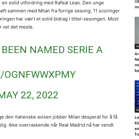
UE
r en solid utfordring med Rafeal Leao. Den unge
mo
tsløft sammen med Milan fra forrige sesong. 11 scoringer
ringen har vært et solid bidrag i tittel-sesongen.
Most
r vel det meste.
 BEEN NAMED SERIE A
F
Ar
N
mi
be
OM/OGNFWWXPMY
MAY 22, 2022
F
ge den italienske avisen jobber Milan desperat for å få
Le
kl
ulig. Ikke overraskende når Real Madrid nå har vendt
en
fo