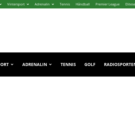
Vintersport
Adrenalin
Tennis
Håndball
Premier League
Elites
PORT
ADRENALIN
TENNIS
GOLF
RADIOSPORTE