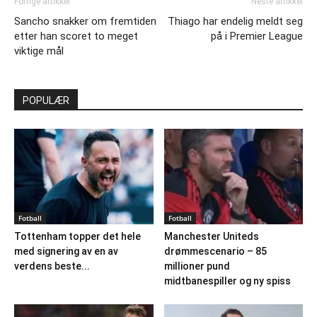
Forrige artikkel
Neste artikkel
Sancho snakker om fremtiden
Thiago har endelig meldt seg
etter han scoret to meget
på i Premier League
viktige mål
POPULÆR
Fotball
Fotball
Tottenham topper det hele
Manchester Uniteds
med signering av en av
drømmescenario – 85
verdens beste...
millioner pund
midtbanespiller og ny spiss