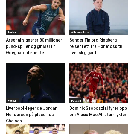
Fotball
Allsvenskan
Arsenal signerer 80 millioner
Sander Finjord Ringberg
pund-spiller og gir Martin
reiser rett fra Hønefoss til
Ødegaard de beste...
svensk gigant
Fotball
Fotball
Liverpool-legende Jordan
Dominik Szoboszlai fyrer opp
Henderson på plass hos
om Alexis Mac Allister-rykter
Chelsea