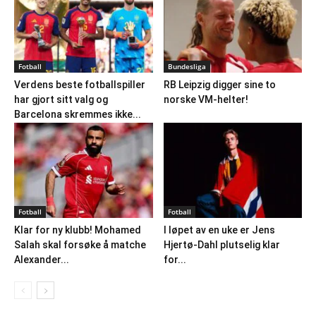
Fotball
Bundesliga
Verdens beste fotballspiller
RB Leipzig digger sine to
har gjort sitt valg og
norske VM-helter!
Barcelona skremmes ikke...
Fotball
Fotball
Klar for ny klubb! Mohamed
I løpet av en uke er Jens
Salah skal forsøke å matche
Hjertø-Dahl plutselig klar
Alexander...
for...