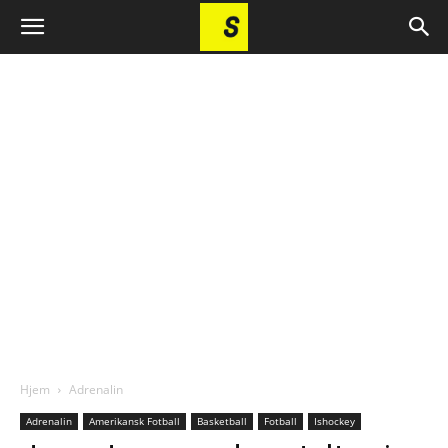
Hjem
Adrenalin
Adrenalin
Amerikansk Fotball
Basketball
Fotball
Ishockey