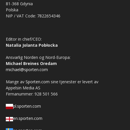
81-368 Gdynia
Polska
NIP / VAT Code: 7822654346
Editor in chief/CEO:
Natalia Jolanta Pobłocka
Ansvarlig Norden og Nord-Europa:
Michael Breines Oredam
michael@sporten.com
Mange av
Sporten.com
sine tjenester er levert av
Appelsin Media AS
Firmanummer: 928 501 566
pl.sporten.com
en.sporten.com