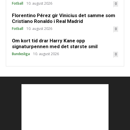
Fotball
10. august 2026
0
Florentino Pérez gir Vinicius det samme som
Cristiano Ronaldo i Real Madrid
Fotball
10. august 2026
0
Om kort tid drar Harry Kane opp
signaturpennen med det største smil
Bundesliga
10. august 2026
0