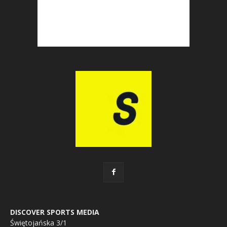
DISCOVER SPORTS MEDIA
Świętojańska 3/1