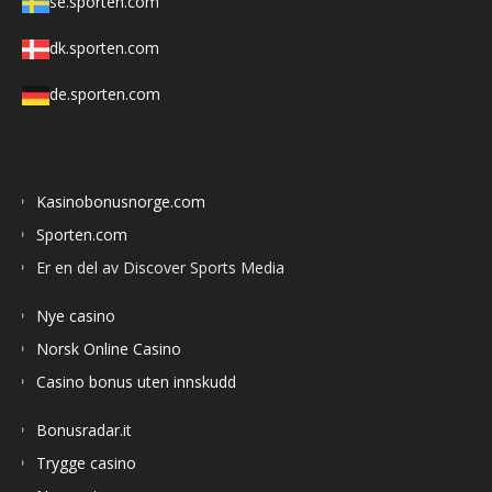
se.sporten.com
dk.sporten.com
de.sporten.com
Kasinobonusnorge.com
Sporten.com
Er en del av Discover Sports Media
Nye casino
Norsk Online Casino
Casino bonus uten innskudd
Bonusradar.it
Trygge casino