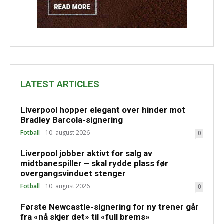
LATEST ARTICLES
Liverpool hopper elegant over hinder mot
Bradley Barcola-signering
Fotball
10. august 2026
0
Liverpool jobber aktivt for salg av
midtbanespiller – skal rydde plass før
overgangsvinduet stenger
Fotball
10. august 2026
0
Første Newcastle-signering for ny trener går
fra «nå skjer det» til «full brems»