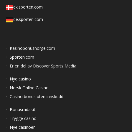
dk.sporten.com
de.sporten.com
Kasinobonusnorge.com
Sporten.com
Er en del av Discover Sports Media
Nye casino
Norsk Online Casino
Casino bonus uten innskudd
Bonusradar.it
Trygge casino
Nye casinoer