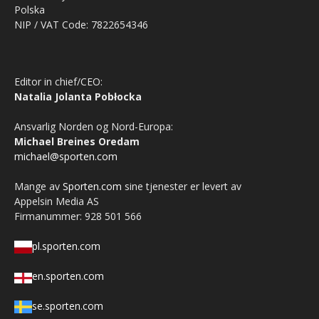
Polska
NIP / VAT Code: 7822654346
Editor in chief/CEO:
Natalia Jolanta Pobłocka
Ansvarlig Norden og Nord-Europa:
Michael Breines Oredam
michael@sporten.com
Mange av
Sporten.com
sine tjenester er levert av
Appelsin Media AS
Firmanummer: 928 501 566
pl.sporten.com
en.sporten.com
se.sporten.com