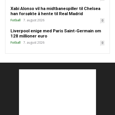
Xabi Alonso vil ha midtbanespiller til Chelsea
han forsøkte å hente til Real Madrid
Fotball
7. august 2026
0
Liverpool enige med Paris Saint-Germain om
128 millioner euro
Fotball
7. august 2026
0