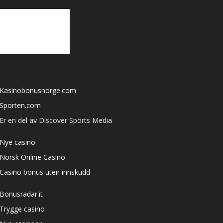
Kasinobonusnorge.com
Sporten.com
Er en del av Discover Sports Media
Nye casino
Norsk Online Casino
Casino bonus uten innskudd
Bonusradar.it
Trygge casino