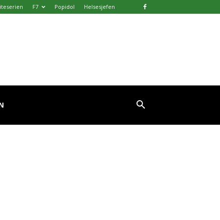
liteserien
F7
Popidol
Helsesjefen
N