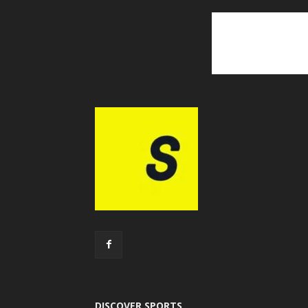
DISCOVER SPORTS