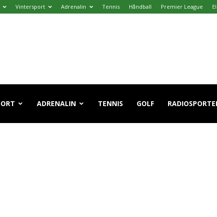
Vintersport
Adrenalin
Tennis
Håndball
Premier League
E
PORT
ADRENALIN
TENNIS
GOLF
RADIOSPORTE