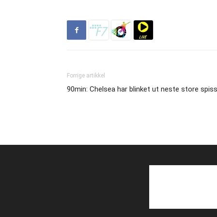
Forrige artikkel
90min: Chelsea har blinket ut neste store spis