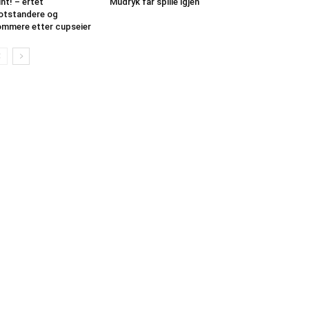
int! – ertet
Mudryk får spille igjen
tstandere og
mmere etter cupseier