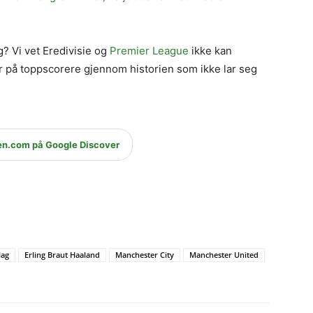
ag? Vi vet Eredivisie og
Premier League
ikke kan
 på toppscorere gjennom historien som ikke lar seg
en.com på Google Discover
Hag
Erling Braut Haaland
Manchester City
Manchester United