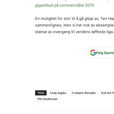
gigantbud på sommermålet 2019
En mulighet for stor til å gå glipp av, Ten H
sammenlignes, men vi har nok av eksempler
stanse av overgang til verdens tøffeste liga.
Følg Sport
TAGS
Cody Gapko
Cristiano Ronaldo
Erik ten 
PSV Eindhoven