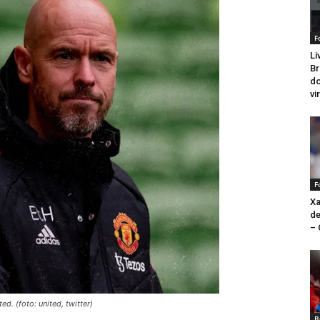
F
Li
Br
do
vi
F
Xa
de
– 
d. (foto: united, twitter)
B