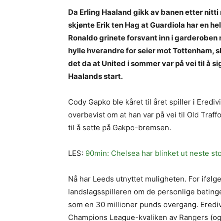
Da Erling Haaland gikk av banen etter nitti
skjønte Erik ten Hag at Guardiola har en he
Ronaldo grinete forsvant inn i garderoben 
hylle hverandre for seier mot Tottenham, skj
det da at United i sommer var på vei til å
Haalands start.
Cody Gapko ble kåret til året spiller i Ered
overbevist om at han var på vei til Old Traf
til å sette på Gakpo-bremsen.
LES:
90min: Chelsea har blinket ut neste st
Nå har Leeds utnyttet muligheten. For ifølg
landslagsspilleren om de personlige beting
som en 30 millioner punds overgang. Eredivis
Champions League-kvaliken av Rangers (og t