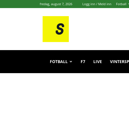
fredag, august 7, 2026
Logg inn / Meld inn
Fotball
Sporten.com
–
Premier
League,
Eliteserien,
Serie
A
og
FOTBALL
F7
LIVE
VINTERS
Bundesliga
på
ett
sted