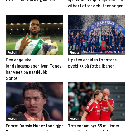
vil bort etter debutsesongen
Fotball
Fitness
Den engelske
Høsten er tiden for store
landslagsspissen Ivan Toney
øyeblikk på fotballbanen
har vært på nattklubb i
Soho!...
Fotball
Fotball
Enorm Darwin Nunez lønn gjør
Tottenham byr 55 millioner