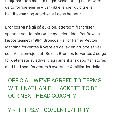
forkjøpsretten mellom Edgar Kaiser Jr. og Pat Bowlen –
de to forrige eierne – var «ikke lenger gyldig eller
håndhevbar» og «opphørte i dens helhet.»
Broncos vil nå gå på auksjon, ettersom franchisen
spenner seg for sin første nye eier siden Pat Bowlen
kjøpte teamet i 1984. Broncos Hall of Famer Peyton
Manning forventes å være en del av en gruppe så vel
som Amazon-sjef Jeff Bezos. Broncos forventes å selge
for det meste av ethvert lag i amerikansk sportshistorie,
med bud som forventes å overstige 4 milliarder dollar.
OFFICIAL: WE’VE AGREED TO TERMS
WITH NATHANIEL HACKETT TO BE
OUR NEXT HEAD COACH. ?
? »
HTTPS://T.CO/JLNTU4HRHY