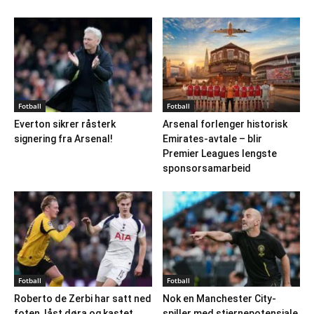
Fotball
Fotball
Everton sikrer råsterk
Arsenal forlenger historisk
signering fra Arsenal!
Emirates-avtale – blir
Premier Leagues lengste
sponsorsamarbeid
Fotball
Fotball
Roberto de Zerbi har satt ned
Nok en Manchester City-
foten, låst døra og kastet...
spiller med stjernepotensiale