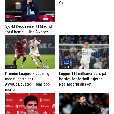
Özil
Fotball
Sjokk! Deco reiser til Madrid
for å hente Julián Álvarez
Fotball
Fotball
Premier League-klubb enig
Legger 115 millioner euro på
med supertalent
bordet for fotball-stjerne
Ayyoub Bouaddi – blar opp
Real Madrid ønsket...
mer enn...