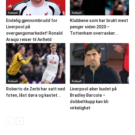
Fotball
Fotball
Endelig gjennombrudd for
Klubbene som har brukt mest
Liverpool på
penger siden 2020 –
overgangsmarkedet! Ronald
Tottenham overrasker...
Araujo reiser til Anfield
Fotball
Fotball
Roberto de Zerbi har satt ned
Liverpool øker budet på
foten, låst døra og kastet...
Bradley Barcola –
dobbeltkupp kan bli
virkelighet