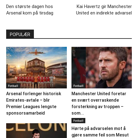
Den største dagen hos
Kai Havertz gir Manchester
Arsenal kom på tirsdag
United en indirekte advarsel
POPULÆR
Fotball
Fotball
Arsenal forlenger historisk
Manchester United foretar
Emirates-avtale – blir
en svært overraskende
Premier Leagues lengste
forsterkning av troppen –
sponsorsamarbeid
som...
Fotball
Hørte på advarselen mot å
gjøre samme feil som Mesut