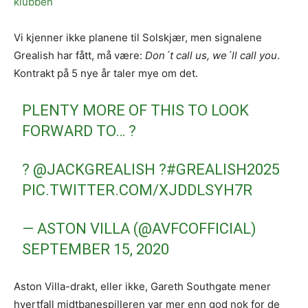
klubben
Vi kjenner ikke planene til Solskjær, men signalene
Grealish har fått, må være:
Don´t call us, we´ll call you
.
Kontrakt på 5 nye år taler mye om det.
PLENTY MORE OF THIS TO LOOK
FORWARD TO… ?
?
@JACKGREALISH
?
#GREALISH2025
PIC.TWITTER.COM/XJDDLSYH7R
— ASTON VILLA (@AVFCOFFICIAL)
SEPTEMBER 15, 2020
Aston Villa-drakt, eller ikke, Gareth Southgate mener
hvertfall midtbanespilleren var mer enn god nok for de