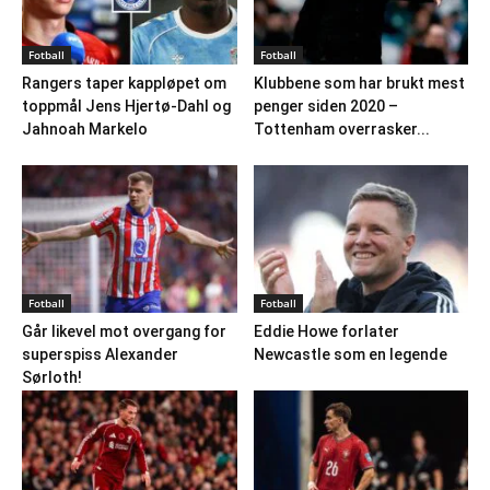
Fotball
Fotball
Rangers taper kappløpet om
Klubbene som har brukt mest
toppmål Jens Hjertø-Dahl og
penger siden 2020 –
Jahnoah Markelo
Tottenham overrasker...
Fotball
Fotball
Går likevel mot overgang for
Eddie Howe forlater
superspiss Alexander
Newcastle som en legende
Sørloth!