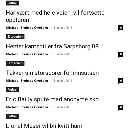
Fotball
Har vært med hele veien, vil fortsette
oppturen
Michael Breines Oredam
-
13. mars 2018
0
Eliteserien
Henter kantspiller fra Sarpsborg 08
Michael Breines Oredam
-
13. mars 2018
0
Eliteserien
Takker sin storscorer for innsatsen
Michael Breines Oredam
-
13. mars 2018
0
Fotball
Eric Bailly spilte med anonyme sko
Michael Breines Oredam
-
13. mars 2018
0
Fotball
Lionel Messi vil bli kvitt ham