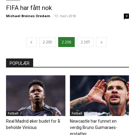
FIFA har fått nok
Michael Breines Oredam
-
13. mars 2018
0
2 205
2 206
2 207
POPULÆR
Fotball
Fotball
Real Madrid øker budet for å
Newcastle har funnet en
beholde Vinícius
verdig Bruno Guimaraes-
erstatter