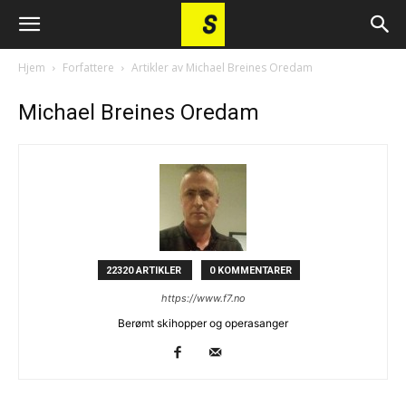
Hjem
Forfattere
Artikler av Michael Breines Oredam
Michael Breines Oredam
22320 ARTIKLER
0 KOMMENTARER
https://www.f7.no
Berømt skihopper og operasanger