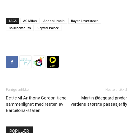
TAGS
AC Milan
Andoni Iraola
Bayer Leverkusen
Bournemouth
Crystal Palace
Forrige artikkel
Neste artikkel
Dette vil Anthony Gordon tjene
Martin Ødegaard pryder
sammenlignet med resten av
verdens største passasjerfly
Barcelona-stallen
POPULÆR