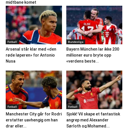
midtbane komet
Fotball
Bundesliga
Arsenal står klar med «den
Bayern München lar ikke 200
røde løperen» for Antonio
millioner euro bryte opp
Nusa
«verdens beste...
Fotball
Fotball
Manchester City går for Rodri
Sjokk! Vil skape et fantastisk
erstatter uavhengig om han
angrep med Alexander
drar eller...
Sørloth og Mohamed...