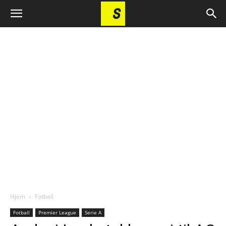
Hjem
Fotball
Fotball
Premier League
Serie A