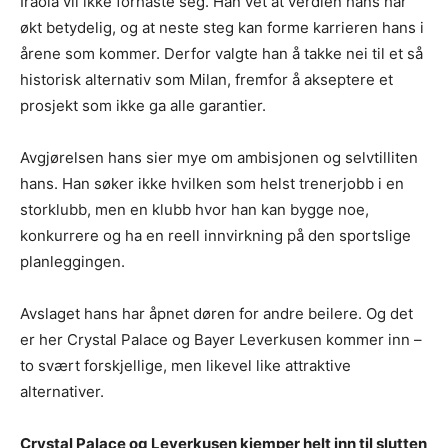
Iraola vil ikke forhaste seg. Han vet at verdien hans har
økt betydelig, og at neste steg kan forme karrieren hans i
årene som kommer. Derfor valgte han å takke nei til et så
historisk alternativ som Milan, fremfor å akseptere et
prosjekt som ikke ga alle garantier.
Avgjørelsen hans sier mye om ambisjonen og selvtilliten
hans. Han søker ikke hvilken som helst trenerjobb i en
storklubb, men en klubb hvor han kan bygge noe,
konkurrere og ha en reell innvirkning på den sportslige
planleggingen.
Avslaget hans har åpnet døren for andre beilere. Og det
er her Crystal Palace og Bayer Leverkusen kommer inn –
to svært forskjellige, men likevel like attraktive
alternativer.
Crystal Palace og Leverkusen kjemper helt inn til slutten