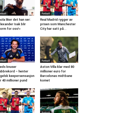
otball
Fotball
aola liker det han ser:
Real Madrid rygger av
lexander Isak blir
prisen som Manchester
orm for oss!»
City har satt på...
otball
Fotball
eds knuser
Aston Villa klar med 80
ubbrekord – henter
millioner euro for
gelsk keepersensasjon
Barcelonas midtbane
r 40 millioner pund
komet
otball
Fotball