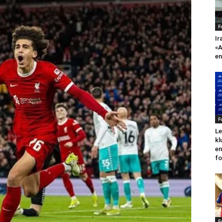
F
Ir
«A
en
F
Le
kl
en
fo
F