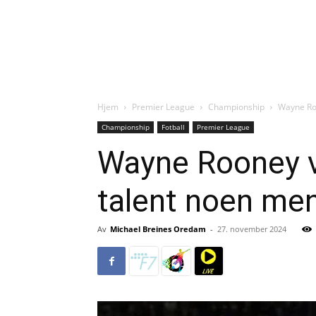
Hjem
Premier League
Championship
Wayne Roo
Championship
Fotball
Premier League
Wayne Rooney vi
talent noen men
Av
Michael Breines Oredam
-
27. november 2024