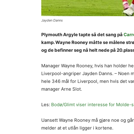
Jayden Danns
Plymouth Argyle tapte så det sang på
Carr
kamp. Wayne Rooney måtte se målene strømme
og de befinner seg nå helt nede på 20.plas
Manager Wayne Rooney, hvis han holder helt t
Liverpool-angriper Jayden Danns. – Noen 
hele 346 mål for Liverpool, men hvis det var ti
manager Arne Slot.
Les:
Bodø/Glimt viser interesse for Molde-s
Uansett Wayne Rooney må gjøre noe og går f
melder at et utlån ligger i kortene.