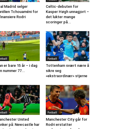
al Madrid selger
Celtic-debuten for
rélien Tchouaméni for
Kasper Høgh unnagjort –
finansiere Rodri
det lukter mange
scoringer på...
otball
Fotball
n er bare 15 år – i dag
Tottenham svært nære å
n nummer 77...
sikre seg
«ekstraordinær» stjerne
otball
Fotball
nchester United
Manchester City går for
nker på: Newcastle har
Rodri erstatter