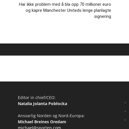
Har ikke problem med å bla opp 70 millioner euro
og kapre Manchester Uniteds lenge planlagte
signering
Editor in chief/CEO:
Natalia Jolanta Pobłocka
Ansvarlig Norden og Nord-Europa:
Michael Breines Oredam
michael@sporten.com