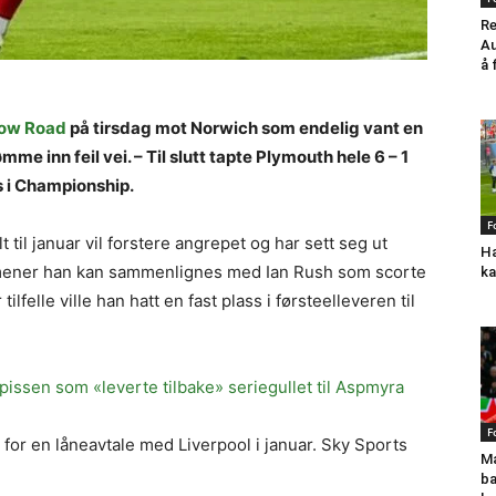
Re
Au
å 
ow Road
på tirsdag mot Norwich som endelig vant en
 inn feil vei. – Til slutt tapte Plymouth hele 6 – 1
s i Championship.
F
il januar vil forstere angrepet og har sett seg ut
Ha
mener han kan sammenlignes med Ian Rush som scorte
ka
lfelle ville han hatt en fast plass i førsteelleveren til
pissen som «leverte tilbake» seriegullet til Aspmyra
F
or en låneavtale med Liverpool i januar. Sky Sports
Ma
ba