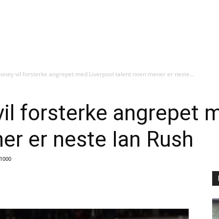
ney vil forsterke angrepet med Liverpool talent noen mener er neste...
l forsterke angrepet 
er er neste Ian Rush
1000