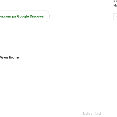
be
Ha
en.com på Google Discover
Wayne Rooney
Neste artikkel