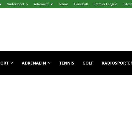
Vintersport
Adrenalin
Tennis
Håndball
Premier League
Elites
PORT
ADRENALIN
TENNIS
GOLF
RADIOSPORTE