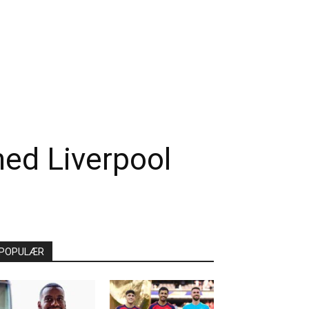
med Liverpool
POPULÆR