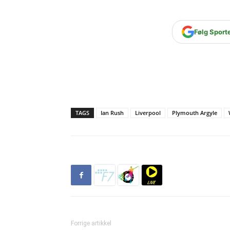
Følg Sport
TAGS
Ian Rush
Liverpool
Plymouth Argyle
Forrige artikkel