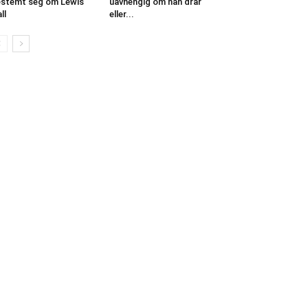
stemt seg om Lewis
uavhengig om han drar
ll
eller...