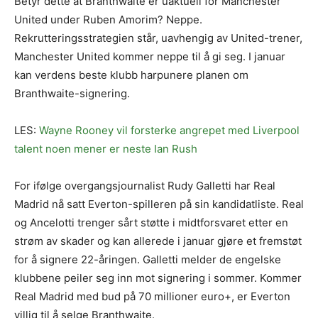
Betyr dette at Branthwaite er uaktuell for Manchester
United under Ruben Amorim? Neppe.
Rekrutteringsstrategien står, uavhengig av United-trener,
Manchester United kommer neppe til å gi seg. I januar
kan verdens beste klubb harpunere planen om
Branthwaite-signering.
LES:
Wayne Rooney vil forsterke angrepet med Liverpool
talent noen mener er neste Ian Rush
For ifølge overgangsjournalist Rudy Galletti har Real
Madrid nå satt Everton-spilleren på sin kandidatliste. Real
og Ancelotti trenger sårt støtte i midtforsvaret etter en
strøm av skader og kan allerede i januar gjøre et fremstøt
for å signere 22-åringen. Galletti melder de engelske
klubbene peiler seg inn mot signering i sommer. Kommer
Real Madrid med bud på 70 millioner euro+, er Everton
villig til å selge Branthwaite.