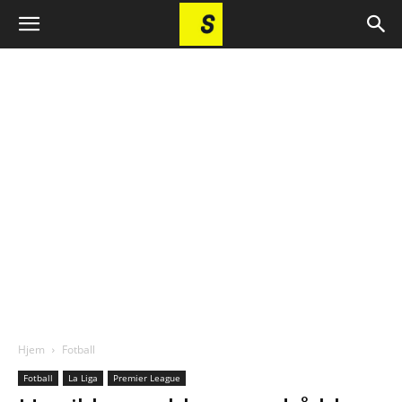
Hjem
Fotball
Fotball
La Liga
Premier League