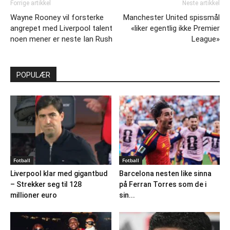
Forrige artikkel
Neste artikkel
Wayne Rooney vil forsterke
Manchester United spissmål
angrepet med Liverpool talent
«liker egentlig ikke Premier
noen mener er neste Ian Rush
League»
POPULÆR
Fotball
Fotball
Liverpool klar med gigantbud
Barcelona nesten like sinna
– Strekker seg til 128
på Ferran Torres som de i
millioner euro
sin...