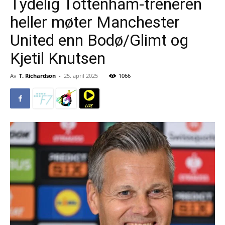
Tydelig Tottenham-treneren
heller møter Manchester
United enn Bodø/Glimt og
Kjetil Knutsen
Av
T. Richardson
-
25. april 2025
1066