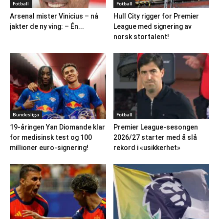
Fotball
Fotball
Arsenal mister Vinicius – nå
Hull City rigger for Premier
jakter de ny ving: – Én...
League med signering av
norsk stortalent!
Bundesliga
Fotball
19-åringen Yan Diomande klar
Premier League-sesongen
for medisinsk test og 100
2026/27 starter med å slå
millioner euro-signering!
rekord i «usikkerhet»