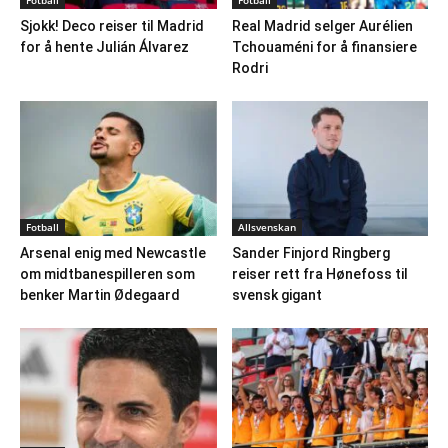
Fotball
Fotball
Sjokk! Deco reiser til Madrid
Real Madrid selger Aurélien
for å hente Julián Álvarez
Tchouaméni for å finansiere
Rodri
Fotball
Allsvenskan
Arsenal enig med Newcastle
Sander Finjord Ringberg
om midtbanespilleren som
reiser rett fra Hønefoss til
benker Martin Ødegaard
svensk gigant