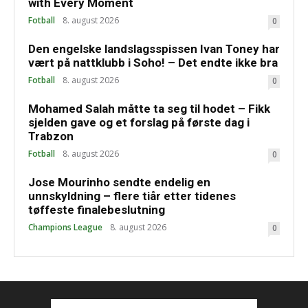
with Every Moment
Fotball
8. august 2026
0
Den engelske landslagsspissen Ivan Toney har
vært på nattklubb i Soho! – Det endte ikke bra
Fotball
8. august 2026
0
Mohamed Salah måtte ta seg til hodet – Fikk
sjelden gave og et forslag på første dag i
Trabzon
Fotball
8. august 2026
0
Jose Mourinho sendte endelig en
unnskyldning – flere tiår etter tidenes
tøffeste finalebeslutning
Champions League
8. august 2026
0