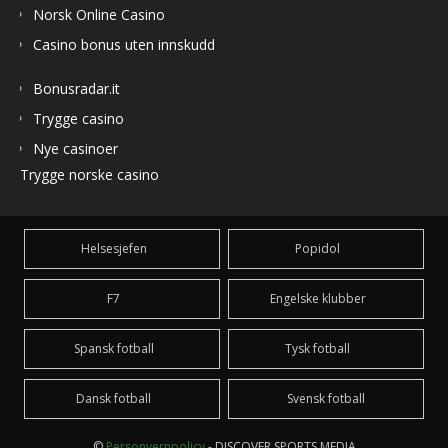
Norsk Online Casino
Casino bonus uten innskudd
Bonusradar.it
Trygge casino
Nye casinoer
Trygge norske casino
Helsesjefen
Popidol
F7
Engelske klubber
Spansk fotball
Tysk fotball
Dansk fotball
Svensk fotball
©
Personvernpolicy
- DISCOVER SPORTS MEDIA