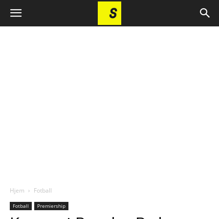
Hjem
Fotball
Fotball
Premiership