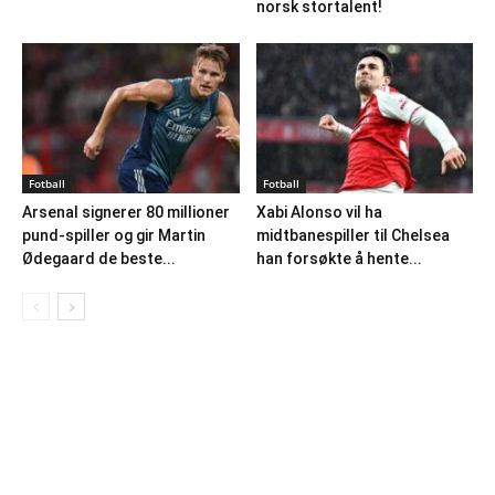
norsk stortalent!
Fotball
Fotball
Arsenal signerer 80 millioner
Xabi Alonso vil ha
pund-spiller og gir Martin
midtbanespiller til Chelsea
Ødegaard de beste...
han forsøkte å hente...