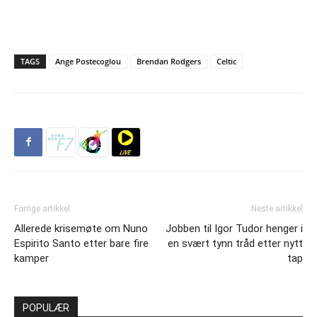
TAGS
Ange Postecoglou
Brendan Rodgers
Celtic
Forrige artikkel
Neste artikkel
Allerede krisemøte om Nuno
Jobben til Igor Tudor henger i
Espirito Santo etter bare fire
en svært tynn tråd etter nytt
kamper
tap
POPULÆR