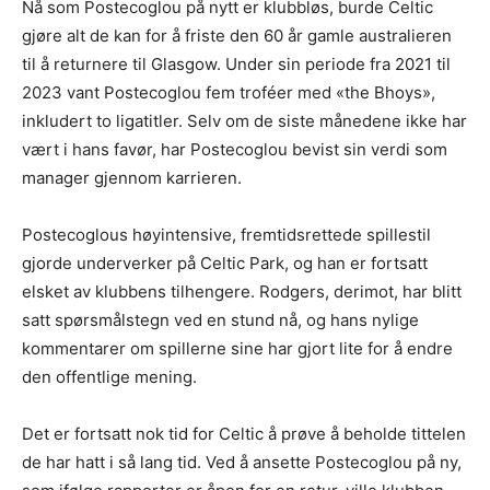
Nå som Postecoglou på nytt er klubbløs, burde Celtic
gjøre alt de kan for å friste den 60 år gamle australieren
til å returnere til Glasgow. Under sin periode fra 2021 til
2023 vant Postecoglou fem troféer med «the Bhoys»,
inkludert to ligatitler. Selv om de siste månedene ikke har
vært i hans favør, har Postecoglou bevist sin verdi som
manager gjennom karrieren.
Postecoglous høyintensive, fremtidsrettede spillestil
gjorde underverker på Celtic Park, og han er fortsatt
elsket av klubbens tilhengere. Rodgers, derimot, har blitt
satt spørsmålstegn ved en stund nå, og hans nylige
kommentarer om spillerne sine har gjort lite for å endre
den offentlige mening.
Det er fortsatt nok tid for Celtic å prøve å beholde tittelen
de har hatt i så lang tid. Ved å ansette Postecoglou på ny,