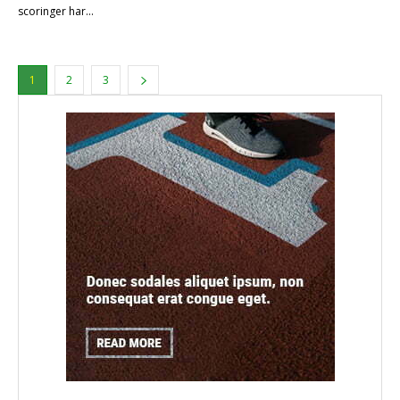
scoringer har...
1
2
3