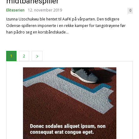
midtbanespiller
Eliteserien
12. november 2019
0
Izunna Uzochukwu ble hentet til AaFK på vårparten. Den tidligere
Odense-spilleren imponerte i en rekke kamper for tangotrøyene før
han pådro seg en korsbåndskade...
1
2