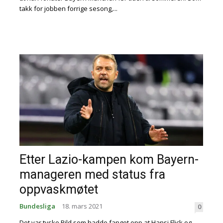
takk for jobben forrige sesong,...
Etter Lazio-kampen kom Bayern-
manageren med status fra
oppvaskmøtet
Bundesliga
18. mars 2021
0
Det var tyske Bild som hadde fanget opp at Hansi Flick og