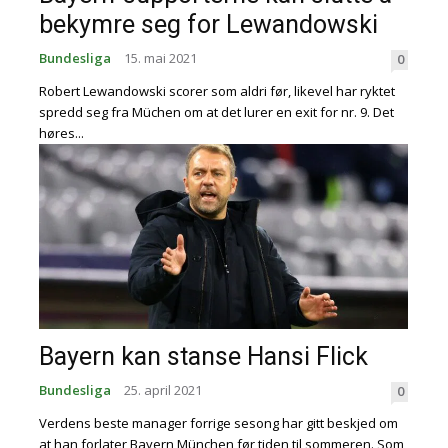
bekymre seg for Lewandowski
Bundesliga
15. mai 2021
0
Robert Lewandowski scorer som aldri før, likevel har ryktet
spredd seg fra Müchen om at det lurer en exit for nr. 9. Det
høres...
Bayern kan stanse Hansi Flick
Bundesliga
25. april 2021
0
Verdens beste manager forrige sesong har gitt beskjed om
at han forlater Bayern München før tiden til sommeren. Som