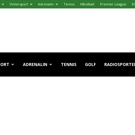
Vintersport
Adrenalin
Tennis
Håndball
Premier League
E
PORT
ADRENALIN
TENNIS
GOLF
RADIOSPORTE