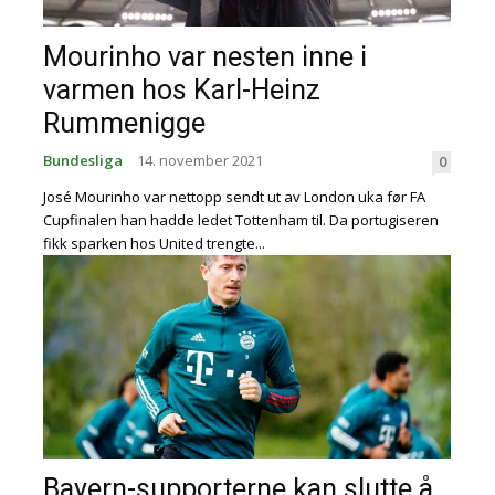
Mourinho var nesten inne i
varmen hos Karl-Heinz
Rummenigge
Bundesliga
14. november 2021
0
José Mourinho var nettopp sendt ut av London uka før FA
Cupfinalen han hadde ledet Tottenham til. Da portugiseren
fikk sparken hos United trengte...
Bayern-supporterne kan slutte å