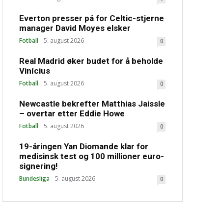
Everton presser på for Celtic-stjerne
manager David Moyes elsker
Fotball
5. august 2026
0
Real Madrid øker budet for å beholde
Vinícius
Fotball
5. august 2026
0
Newcastle bekrefter Matthias Jaissle
– overtar etter Eddie Howe
Fotball
5. august 2026
0
19-åringen Yan Diomande klar for
medisinsk test og 100 millioner euro-
signering!
Bundesliga
5. august 2026
0