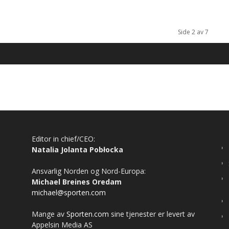
Side 2 av 7
Editor in chief/CEO:
Natalia Jolanta Pobłocka
Ansvarlig Norden og Nord-Europa:
Michael Breines Oredam
michael@sporten.com
Mange av
Sporten.com
sine tjenester er levert av
Appelsin Media AS