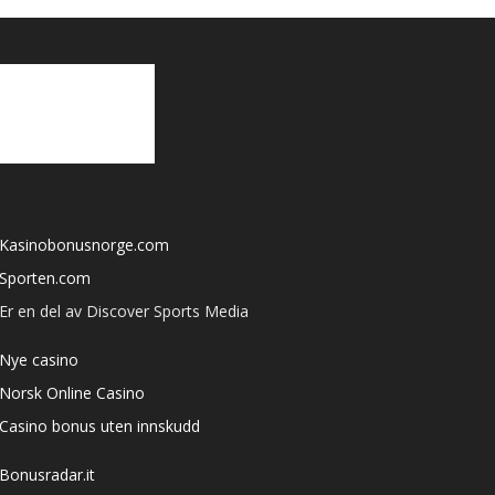
Kasinobonusnorge.com
Sporten.com
Er en del av Discover Sports Media
Nye casino
Norsk Online Casino
Casino bonus uten innskudd
Bonusradar.it