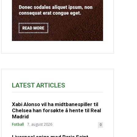
LATEST ARTICLES
Xabi Alonso vil ha midtbanespiller til
Chelsea han forsøkte å hente til Real
Madrid
Fotball
7. august 2026
0