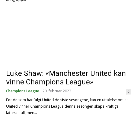
Luke Shaw: «Manchester United kan
vinne Champions League»
Champions League
20. februar 2022
0
For de som har fulgt United de siste sesongene, kan en uttalelse om at
United vinner Champions League denne sesongen skape kraftige
latteranfall, men...