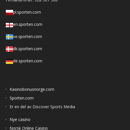
pl.sporten.com
en.sporten.com
se.sporten.com
dk.sporten.com
de.sporten.com
Kasinobonusnorge.com
Sporten.com
Er en del av Discover Sports Media
Nye casino
Norsk Online Casino