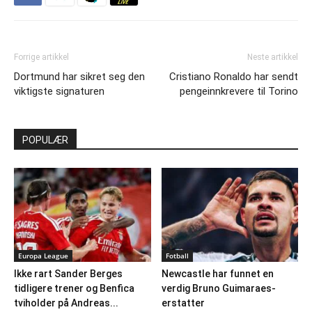
Forrige artikkel
Neste artikkel
Dortmund har sikret seg den
Cristiano Ronaldo har sendt
viktigste signaturen
pengeinnkrevere til Torino
POPULÆR
Europa League
Fotball
Ikke rart Sander Berges
Newcastle har funnet en
tidligere trener og Benfica
verdig Bruno Guimaraes-
tviholder på Andreas...
erstatter