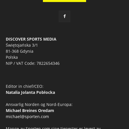
DISCOVER SPORTS MEDIA
Świętojańska 3/1
81-368 Gdynia
Polska
NIP / VAT Code: 7822654346
Editor in chief/CEO:
Natalia Jolanta Pobłocka
Ansvarlig Norden og Nord-Europa:
Michael Breines Oredam
michael@sporten.com
Mange av
Sporten.com
sine tjenester er levert av