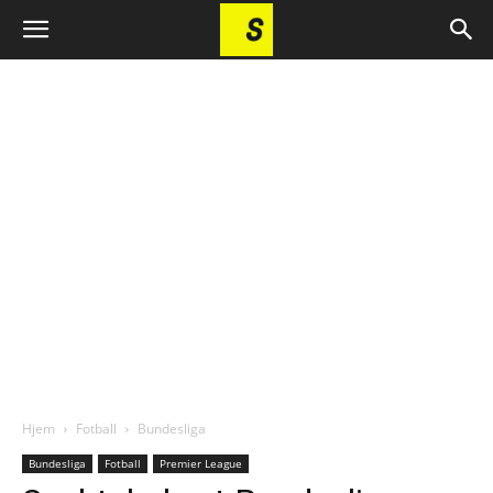
Hjem
Fotball
Bundesliga
Bundesliga
Fotball
Premier League