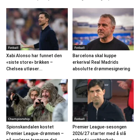
Fotball
Fotball
Xabi Alonso har funnet den
Barcelona skal kuppe
«siste store» brikken –
erkerival Real Madrids
Chelsea utløser...
absolutte drømmesignering
Championship
Fotball
Spionskandalen kostet
Premier League-sesongen
Premier League-drømmen –
2026/27 starter med å slå
nå avslører treneren det
rekord i «usikkerhet»