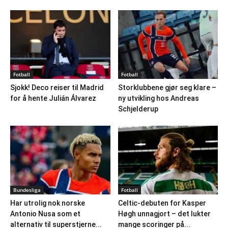
Fotball
Fotball
Sjokk! Deco reiser til Madrid
Storklubbene gjør seg klare –
for å hente Julián Álvarez
ny utvikling hos Andreas
Schjelderup
Bundesliga
Fotball
Har utrolig nok norske
Celtic-debuten for Kasper
Antonio Nusa som et
Høgh unnagjort – det lukter
alternativ til superstjerne...
mange scoringer på...