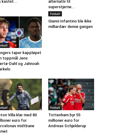
 kastet...
alternativ til
superstjerne...
Fotball
Gianni Infantino ble ikke
milliardær denne gangen
otball
ngers taper kappløpet
 toppmål Jens
ertø-Dahl og Jahnoah
rkelo
otball
Fotball
ton Villa klar med 80
Tottenham byr 55
llioner euro for
millioner euro for
rcelonas midtbane
Andreas Schjelderup
omet