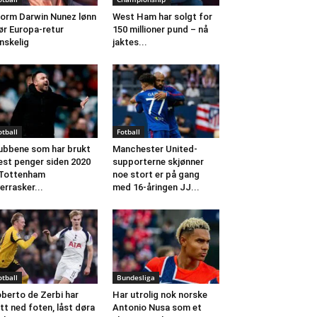
orm Darwin Nunez lønn
West Ham har solgt for
ør Europa-retur
150 millioner pund – nå
nskelig
jaktes...
otball
Fotball
ubbene som har brukt
Manchester United-
st penger siden 2020
supporterne skjønner
 Tottenham
noe stort er på gang
errasker...
med 16-åringen JJ...
otball
Bundesliga
berto de Zerbi har
Har utrolig nok norske
tt ned foten, låst døra
Antonio Nusa som et