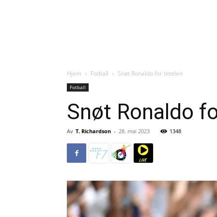
Hjem
Fotball
Snøt Ronaldo for tittelen
Fotball
Snøt Ronaldo for
Av
T. Richardson
-
28. mai 2023
1348