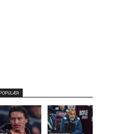
POPULÆR
otball
Championship