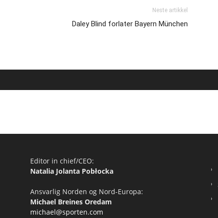
Neste artikkel
Daley Blind forlater Bayern München
Editor in chief/CEO:
Natalia Jolanta Pobłocka
Ansvarlig Norden og Nord-Europa:
Michael Breines Oredam
michael@sporten.com