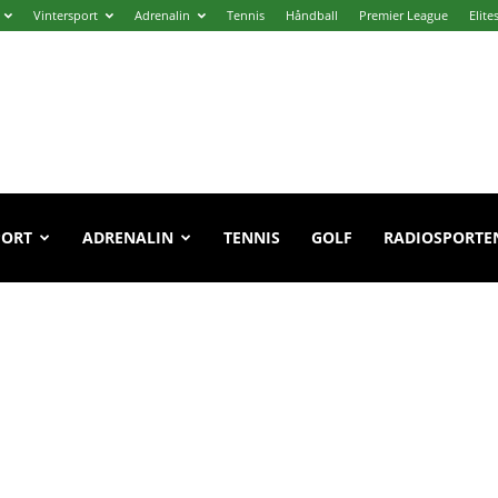
Vintersport
Adrenalin
Tennis
Håndball
Premier League
Elite
PORT
ADRENALIN
TENNIS
GOLF
RADIOSPORTE