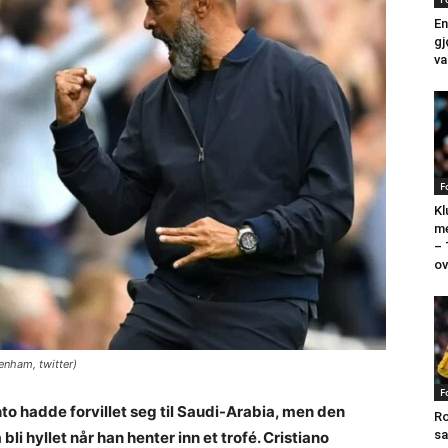
En
gj
va
F
Kl
me
–
ov
tenham, twitter)
F
to hadde forvillet seg til Saudi-Arabia, men den
Ro
sa
li hyllet når han henter inn et trofé. Cristiano