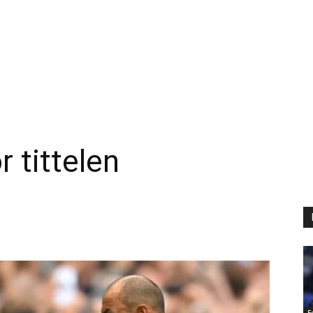
 tittelen
F