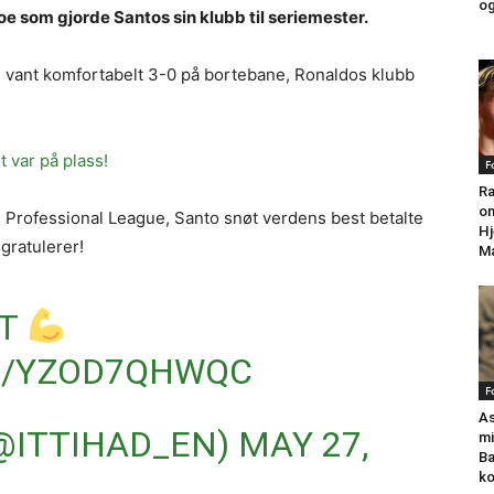
og
oe som gjorde Santos sin klubb til seriemester.
had vant komfortabelt 3-0 på bortebane, Ronaldos klubb
t var på plass!
F
Ra
om
di Professional League, Santo snøt verdens best betalte
Hj
 gratulerer!
Ma
IT
M/YZOD7QHWQC
F
As
(@ITTIHAD_EN)
MAY 27,
mi
Ba
k