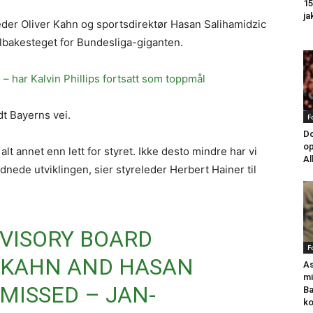
15
ja
der Oliver Kahn og sportsdirektør Hasan Salihamidzic
tilbakesteget for Bundesliga-giganten.
– har Kalvin Phillips fortsatt som toppmål
dt Bayerns vei.
F
Do
op
lt annet enn lett for styret. Ikke desto mindre har vi
Al
dnede utviklingen, sier styreleder Herbert Hainer til
VISORY BOARD
F
R KAHN AND HASAN
As
mi
MISSED – JAN-
Ba
k