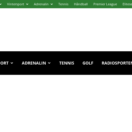
Vintersport
Adrenalin
Tennis
Håndball
Premier League
Elites
PORT
ADRENALIN
TENNIS
GOLF
RADIOSPORTE