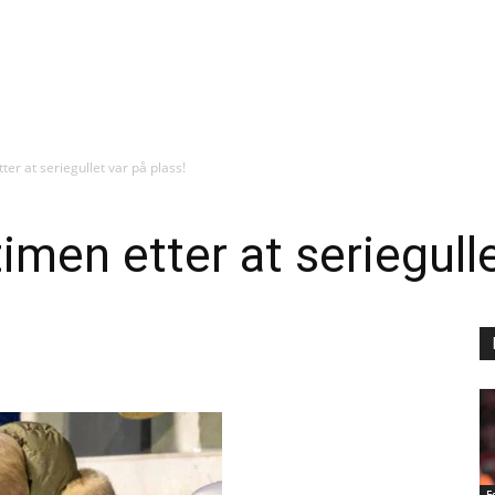
ter at seriegullet var på plass!
imen etter at seriegulle
F