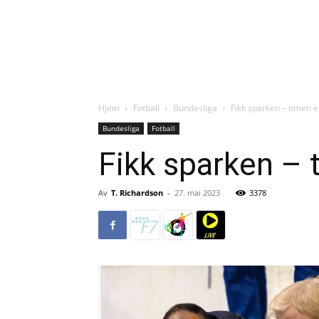
Hjem
Fotball
Bundesliga
Fikk sparken – timen et
Bundesliga
Fotball
Fikk sparken – t
Av
T. Richardson
-
27. mai 2023
3378