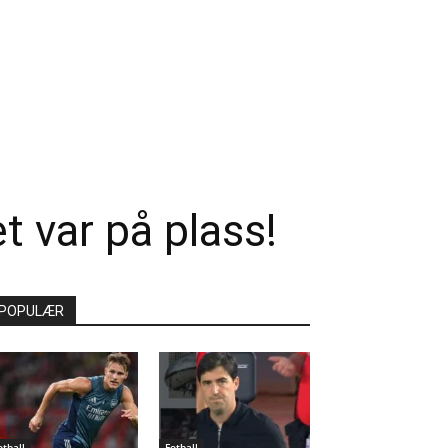
t var på plass!
POPULÆR
otball
Fotball