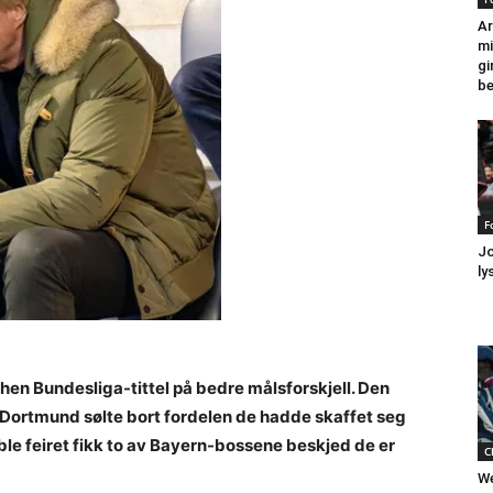
Ar
mi
gi
be
F
Jo
ly
en Bundesliga-tittel på bedre målsforskjell. Den
t Dortmund sølte bort fordelen de hadde skaffet seg
 ble feiret fikk to av Bayern-bossene beskjed de er
C
We