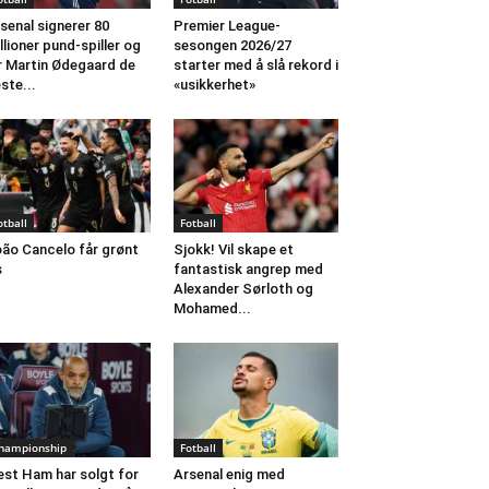
senal signerer 80
Premier League-
llioner pund-spiller og
sesongen 2026/27
r Martin Ødegaard de
starter med å slå rekord i
ste...
«usikkerhet»
otball
Fotball
ão Cancelo får grønt
Sjokk! Vil skape et
s
fantastisk angrep med
Alexander Sørloth og
Mohamed...
hampionship
Fotball
st Ham har solgt for
Arsenal enig med