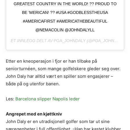
GREATEST COUNTRY IN THE WORLD! ?? PROUD TO
BE ‘MERICAN! ?? #USA #GODBLESSTHEUSA
#AMERICAFIRST ‬#AMERICATHEBEAUTIFUL
@NEMACOLIN @JOHNDALYLL
ET INNLEGG DELT AV
PGA_JOHNDALY
(@PGA_JOHNDALY)
J
Etter en kneoperasjon i fjor er han tilbake på
seniorturnéen, som mange golfelskere gleder seg over.
John Daly har alltid vært en spiller som engasjerer –
både på og utenfor banen.
Les:
Barcelona slipper Napolis leder
Angrepet med en kjøttkniv
John Daly er en utradisjonell golfer som tar ut sine
særegenheter i full offentlighet. -Han har kastet klubber