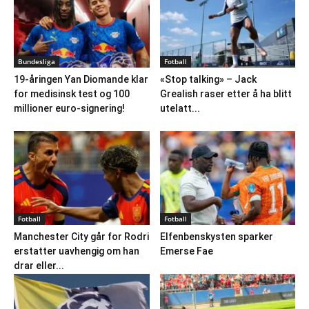
Bundesliga
Fotball
19-åringen Yan Diomande klar
«Stop talking» – Jack
for medisinsk test og 100
Grealish raser etter å ha blitt
millioner euro-signering!
utelatt...
Fotball
Fotball
Manchester City går for Rodri
Elfenbenskysten sparker
erstatter uavhengig om han
Emerse Fae
drar eller...