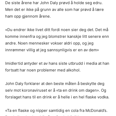
De siste årene har John Daly prøvd å holde seg edru.
Men det er ikke på grunn av alle som har prøvd å lære
ham opp gjennom årene.
«Du endrer ikke livet ditt fordi noen sier deg det. Det må
komme innenfra og jeg blomstrer kanskje litt senere enn
andre. Noen mennesker vokser aldri opp, og jeg
innrømmer villig at jeg sannsynligvis er en av dem»
Imidlertid antyder et av hans siste utbrudd i media at han
fortsatt har noen problemer med alkohol.
John Daly forklarer at den beste måten å beskytte deg
selv mot koronaviruset er å «ta en drink om dagen». Og
forslaget hans til en drink er å helle i en hel flaske vodka.
«Ta en flaske og nipper samtidig en cola fra McDonald’s.