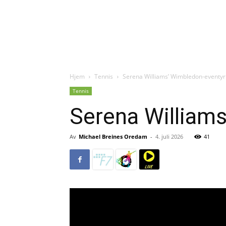
Hjem
Tennis
Serena Williams’ Wimbledon-eventyr
Tennis
Serena Williams
Av
Michael Breines Oredam
-
4. juli 2026
41