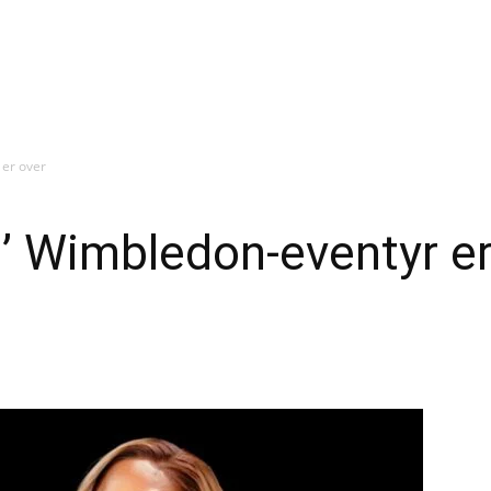
 er over
’ Wimbledon-eventyr er