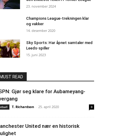
23. november 2024
Champions League-trekningen klar
og vakker
14. desember 2020
Sky Sports: Har åpnet samtaler med
Leeds-spiller
15. juni 2023
MUST READ
SPN: Gjør seg klare for Aubameyang-
vergang
T. Richardson
-
25. april 2020
otball
0
anchester United nær en historisk
ulighet