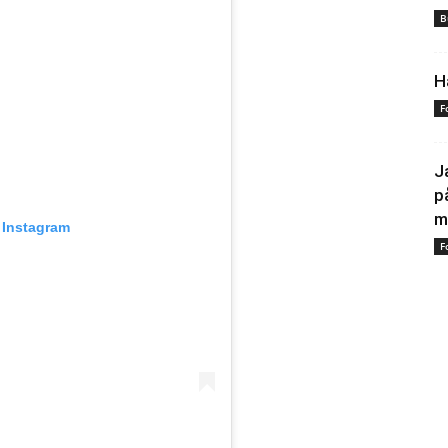
B
H
F
J
p
m
 Instagram
F