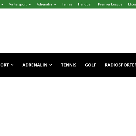
Vintersport
Adrenalin
Tennis
Håndball
Premier League
Elite
PORT
ADRENALIN
TENNIS
GOLF
RADIOSPORTE