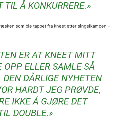
T TIL Å KONKURRERE.»
 væsken som ble tappet fra kneet etter singelkampen –
TEN ER AT KNEET MITT
E OPP ELLER SAMLE SÅ
. DEN DÅRLIGE NYHETEN
VOR HARDT JEG PRØVDE,
RE IKKE Å GJØRE DET
TIL DOUBLE.»