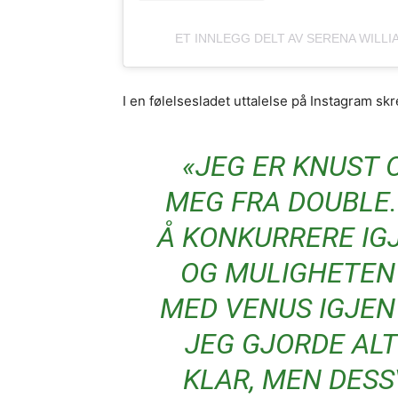
ET INNLEGG DELT AV SERENA WILL
I en følelsesladet uttalelse på Instagram sk
«JEG ER KNUST 
MEG FRA DOUBLE.
Å KONKURRERE IG
OG MULIGHETEN 
MED VENUS IGJEN
JEG GJORDE ALT
KLAR, MEN DESS