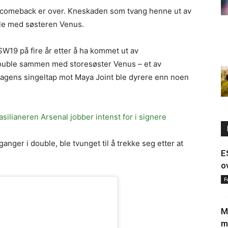
-comeback er over. Kneskaden som tvang henne ut av
ble med søsteren Venus.
W19 på fire år etter å ha kommet ut av
 double sammen med storesøster Venus – et av
dagens singeltap mot Maya Joint ble dyrere enn noen
silianeren Arsenal jobber intenst for i signere
ger i double, ble tvunget til å trekke seg etter at
E
o
F
M
m