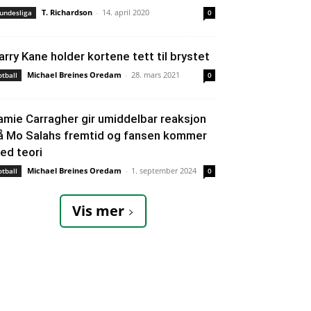
T. Richardson
-
14. april 2020
undesliga
0
arry Kane holder kortene tett til brystet
Michael Breines Oredam
-
28. mars 2021
otball
0
amie Carragher gir umiddelbar reaksjon
å Mo Salahs fremtid og fansen kommer
ed teori
Michael Breines Oredam
-
1. september 2024
otball
0
Vis mer