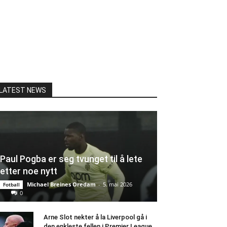
LATEST NEWS
Paul Pogba er seg tvunget til å lete
etter noe nytt
Michael Breines Oredam
-
5. mai 2026
Fotball
0
Arne Slot nekter å la Liverpool gå i
den enkleste fellen i Premier League