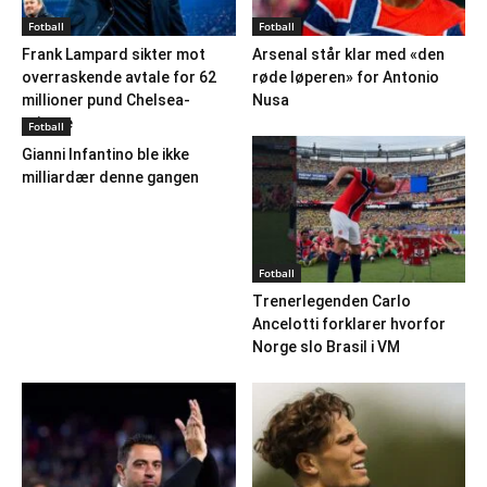
Fotball
Fotball
Frank Lampard sikter mot
Arsenal står klar med «den
overraskende avtale for 62
røde løperen» for Antonio
millioner pund Chelsea-
Nusa
stjerne
Fotball
Gianni Infantino ble ikke
milliardær denne gangen
Fotball
Trenerlegenden Carlo
Ancelotti forklarer hvorfor
Norge slo Brasil i VM