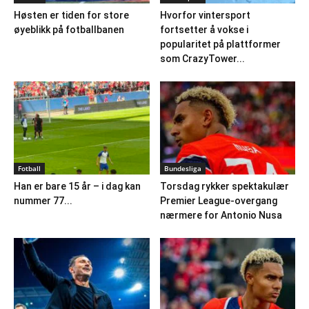
Høsten er tiden for store
Hvorfor vintersport
øyeblikk på fotballbanen
fortsetter å vokse i
popularitet på plattformer
som CrazyTower...
Fotball
Bundesliga
Han er bare 15 år – i dag kan
Torsdag rykker spektakulær
nummer 77...
Premier League-overgang
nærmere for Antonio Nusa