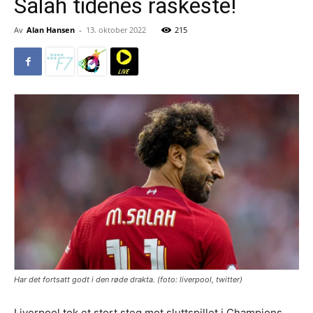
Salah tidenes raskeste!
Av
Alan Hansen
-
13. oktober 2022
215
Har det fortsatt godt i den røde drakta. (foto: liverpool, twitter)
Liverpool tok et stort steg mot sluttspillet i Champions