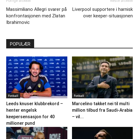
Forrige artikkel
Neste artikkel
Massimiliano Allegri svarer på
Liverpool supportere i harnisk
konfrontasjonen med Zlatan
over keeper-situasjonen
Ibrahimovic
POPULÆR
Fotball
Fotball
Leeds knuser klubbrekord –
Marcelino takket nei til multi
henter engelsk
million tilbud fra Saudi-Arabia
keepersensasjon for 40
– vil...
millioner pund