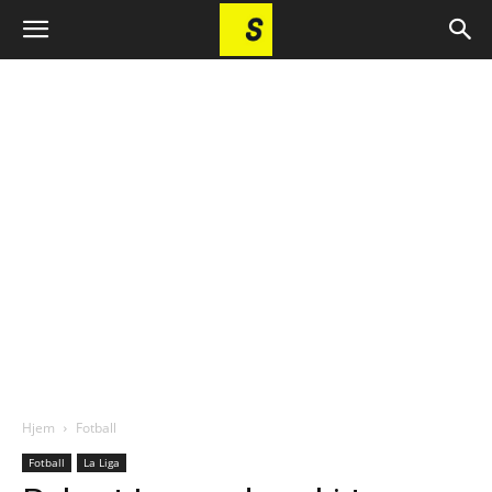
Hjem
Fotball
Fotball
La Liga