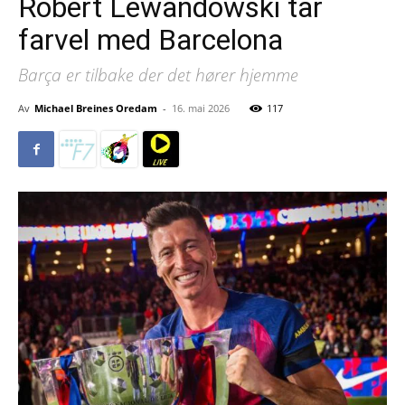
Robert Lewandowski tar
farvel med Barcelona
Barça er tilbake der det hører hjemme
Av
Michael Breines Oredam
-
16. mai 2026
117