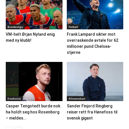
Bundesliga
Fotball
VM-helt Ørjan Nyland enig
Frank Lampard sikter mot
med ny klubb!
overraskende avtale for 62
millioner pund Chelsea-
stjerne
Eredivisie
Allsvenskan
Casper Tengstedt burde nok
Sander Finjord Ringberg
ha holdt seg hos Rosenborg
reiser rett fra Hønefoss til
– meldes...
svensk gigant