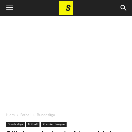
Hjem
Fotball
Bundesliga
Bundesliga
Fotball
Premier League