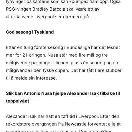
lynvinger på kantene som kan «pumpe» ham opp. Også
PSG-vingen Bradley Barcola skal være ett av
alternativene Liverpool ser nærmere på.
God sesong i Tyskland
Etter en tung første sesong i Bundesliga har det løsnet
mer for 21-åringen. Nusa står med fire mål og tre
målgivende pasninger i ligaen, pluss én scoring og én
målgivende i den tyske cupen. Det har fått flere klubber
til å melde sin interesse.
Slik kan Antonio Nusa hjelpe Alexander Isak tilbake til
toppnivået
Alexander Isak har hatt en tøff tid i Liverpool. Etter den
rekordstore overgangen fra Newcastle forventet alle at
svensken skulle levere fra dag én. Men uten riktige