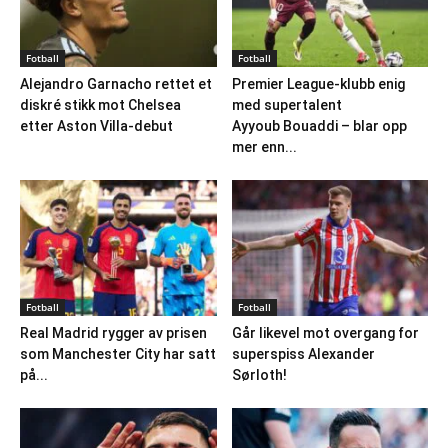
Fotball
Fotball
Alejandro Garnacho rettet et
Premier League-klubb enig
diskré stikk mot Chelsea
med supertalent
etter Aston Villa-debut
Ayyoub Bouaddi – blar opp
mer enn...
Fotball
Fotball
Real Madrid rygger av prisen
Går likevel mot overgang for
som Manchester City har satt
superspiss Alexander
på...
Sørloth!