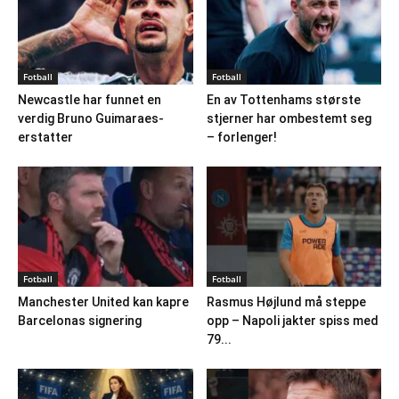
Fotball
Fotball
Newcastle har funnet en
En av Tottenhams største
verdig Bruno Guimaraes-
stjerner har ombestemt seg
erstatter
– forlenger!
Fotball
Fotball
Manchester United kan kapre
Rasmus Højlund må steppe
Barcelonas signering
opp – Napoli jakter spiss med
79...