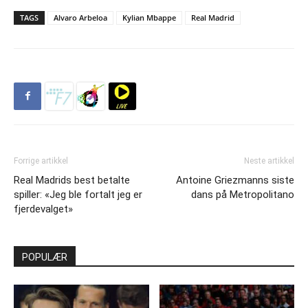
TAGS
Alvaro Arbeloa
Kylian Mbappe
Real Madrid
Forrige artikkel
Neste artikkel
Real Madrids best betalte
Antoine Griezmanns siste
spiller: «Jeg ble fortalt jeg er
dans på Metropolitano
fjerdevalget»
POPULÆR