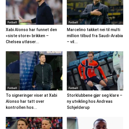
Fotball
Fotball
Xabi Alonso har funnet den
Marcelino takket nei til multi
«siste store» brikken –
million tilbud fra Saudi-Arabia
Chelsea utløser...
– vil...
Fotball
Fotball
To signeringer viser at Xabi
Storklubbene gjør seg klare –
Alonso har tatt over
ny utvikling hos Andreas
kontrollen hos...
Schjelderup