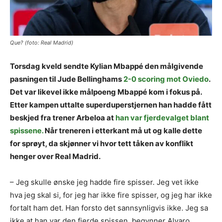
Que? (foto: Real Madrid)
Torsdag kveld sendte Kylian Mbappé den målgivende
pasningen til Jude Bellinghams
2-0 scoring mot Oviedo
.
Det var likevel ikke målpoeng Mbappé kom i fokus på.
Etter kampen uttalte superduperstjernen han hadde fått
beskjed fra trener Arbeloa at
han var fjerdevalget blant
spissene.
Når treneren i etterkant må ut og kalle dette
for sprøyt, da skjønner vi hvor tett tåken av konflikt
henger over Real Madrid.
– Jeg skulle ønske jeg hadde fire spisser. Jeg vet ikke
hva jeg skal si, for jeg har ikke fire spisser, og jeg har ikke
fortalt ham det. Han forsto det sannsynligvis ikke. Jeg sa
ikke at han var den fjerde spissen, begynner Alvaro