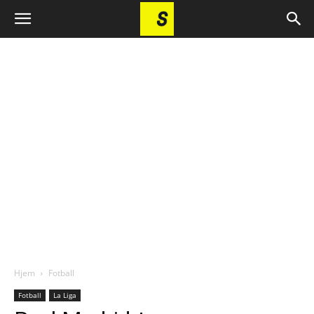
Hjem
Fotball
Fotball
La Liga