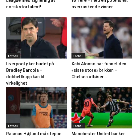
League med signering av
tøffere – med en potensielt
norsk stortalent!
overraskende vinner
Fotball
Fotball
Liverpool øker budet på
Xabi Alonso har funnet den
Bradley Barcola –
«siste store» brikken –
dobbeltkupp kan bli
Chelsea utløser...
virkelighet
Fotball
Fotball
Rasmus Højlund må steppe
Manchester United banker