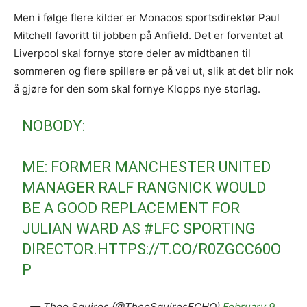
Men i følge flere kilder er Monacos sportsdirektør Paul
Mitchell favoritt til jobben på Anfield. Det er forventet at
Liverpool skal fornye store deler av midtbanen til
sommeren og flere spillere er på vei ut, slik at det blir nok
å gjøre for den som skal fornye Klopps nye storlag.
NOBODY:
ME: FORMER MANCHESTER UNITED
MANAGER RALF RANGNICK WOULD
BE A GOOD REPLACEMENT FOR
JULIAN WARD AS
#LFC
SPORTING
DIRECTOR.
HTTPS://T.CO/R0ZGCC60O
P
— Theo Squires (@TheoSquiresECHO)
February 9,