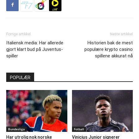
Forrige artikkel
Neste artikkel
Italiensk media: Har allerede
Historien bak de mest
gjort klart bud på Juventus-
populære krypto casino
spiller
spillene akkurat nå
POPULÆR
Bundesliga
Fotball
Har utrolig nok norske
Vinicius Junior signerer