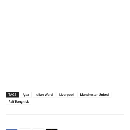
TAGS
Ajax
Julian Ward
Liverpool
Manchester United
Ralf Rangnick