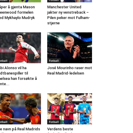
per å gjenta Mason
Manchester United
eenwood formelen
jakter ny venstreback –
d Mykhaylo Mudryk
Pilen peker mot Fulham-
stjerne
otball
Fotball
bi Alonso vil ha
José Mourinho raser mot
dtbanespiller til
Real Madrid-ledelsen
elsea han forsøkte å
nte...
otball
Fotball
e navn på Real Madrids
Verdens beste