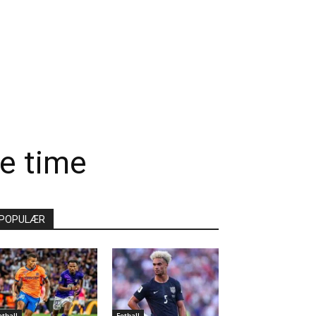
te time
POPULÆR
otball
Fotball