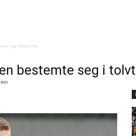
emte seg i tolvte time
n bestemte seg i tolv
3003
F