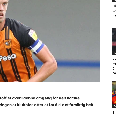
Hå
Gr
me
F
Xa
mi
Ch
he
proff er over i denne omgang for den norske
ngen er klubbløs etter et for å si det forsiktig helt
F
Tr