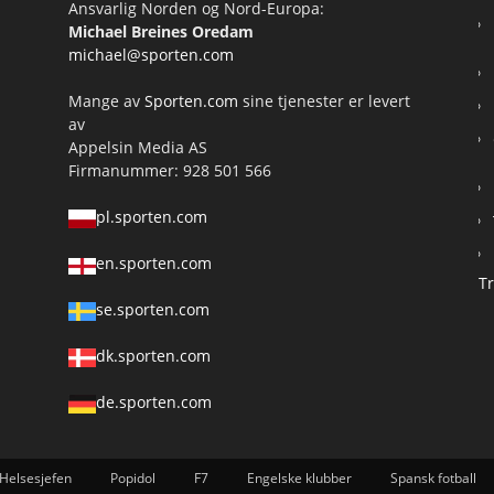
Ansvarlig Norden og Nord-Europa:
Michael Breines Oredam
michael@sporten.com
Mange av
Sporten.com
sine tjenester er levert
av
Appelsin Media AS
Firmanummer: 928 501 566
pl.sporten.com
en.sporten.com
T
se.sporten.com
dk.sporten.com
de.sporten.com
Helsesjefen
Popidol
F7
Engelske klubber
Spansk fotball