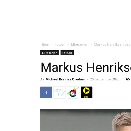
Hjem
Fotball
Eliteserien
Markus Henriksen best
Eliteserien
Fotball
Markus Henrikse
Av
Michael Breines Oredam
-
26. september 2020