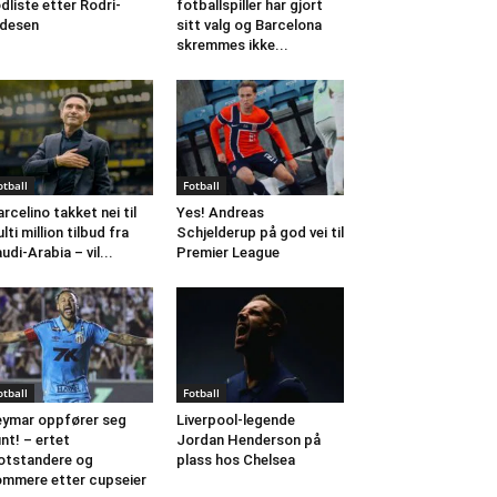
dliste etter Rodri-
fotballspiller har gjort
desen
sitt valg og Barcelona
skremmes ikke...
otball
Fotball
rcelino takket nei til
Yes! Andreas
lti million tilbud fra
Schjelderup på god vei til
udi-Arabia – vil...
Premier League
otball
Fotball
ymar oppfører seg
Liverpool-legende
int! – ertet
Jordan Henderson på
tstandere og
plass hos Chelsea
mmere etter cupseier