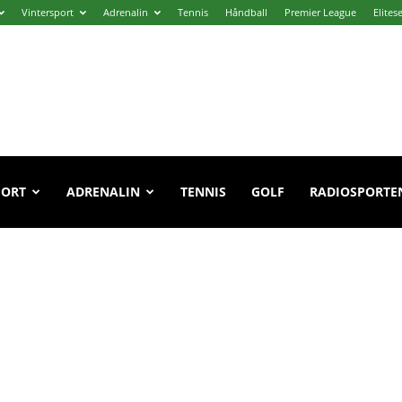
Vintersport
Adrenalin
Tennis
Håndball
Premier League
Elites
PORT
ADRENALIN
TENNIS
GOLF
RADIOSPORTE