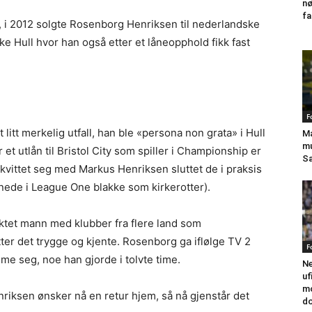
nø
fa
, i 2012 solgte Rosenborg Henriksen til nederlandske
lske Hull hvor han også etter et låneopphold fikk fast
F
t litt merkelig utfall, han ble «persona non grata» i Hull
Ma
mu
 et utlån til Bristol City som spiller i Championship er
Sa
 kvittet seg med Markus Henriksen sluttet de i praksis
 nede i League One blakke som kirkerotter).
aktet mann med klubber fra flere land som
ter det trygge og kjente. Rosenborg ga iflølge TV 2
F
mme seg, noe han gjorde i tolvte time.
Ne
uf
mo
iksen ønsker nå en retur hjem, så nå gjenstår det
do