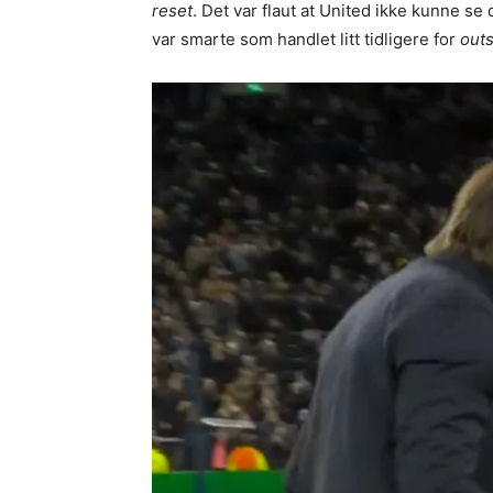
reset
. Det var flaut at United ikke kunne se
var smarte som handlet litt tidligere for
out