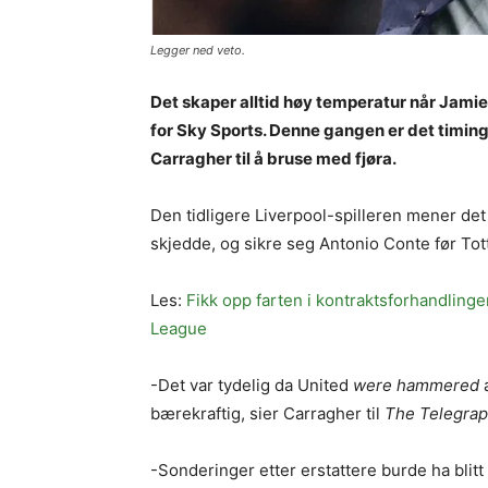
Legger ned veto.
Det skaper alltid høy temperatur når Jami
for Sky Sports. Denne gangen er det timing
Carragher til å bruse med fjøra.
Den tidligere Liverpool-spilleren mener det
skjedde, og sikre seg Antonio Conte før To
Les:
Fikk opp farten i kontraktsforhandling
League
-Det var tydelig da United
were hammered
a
bærekraftig, sier Carragher til
The Telegra
-Sonderinger etter erstattere burde ha blit