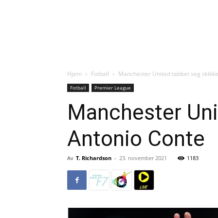
Hjem
Fotball
Manchester United tabbet seg skikke
Fotball
Premier League
Manchester Unit
Antonio Conte
Av
T. Richardson
-
23. november 2021
1183