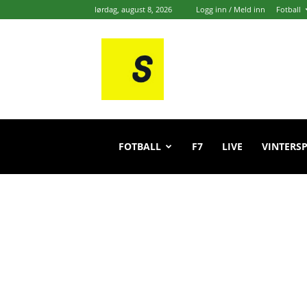
lørdag, august 8, 2026
Logg inn / Meld inn
Fotball
Sporten.com
–
Premier
League,
Eliteserien,
Serie
A
og
FOTBALL
F7
LIVE
VINTERS
Bundesliga
på
ett
sted