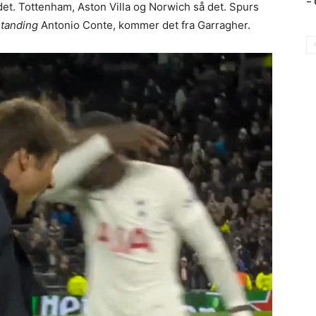
– 
 det. Tottenham, Aston Villa og Norwich så det. Spurs
standing
Antonio Conte, kommer det fra Garragher.