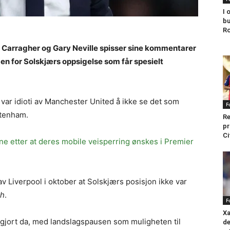
I 
bu
Ro
e Carragher og Gary Neville spisser sine kommentarer
en for Solskjærs oppsigelse som får spesielt
 var idioti av Manchester United å ikke se det som
F
ttenham.
Re
pr
Ci
ene etter at deres mobile veisperring ønskes i Premier
v Liverpool i oktober at Solskjærs posisjon ikke var
ph
.
F
Xa
t gjort da, med landslagspausen som muligheten til
de