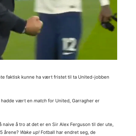
nte faktisk kunne ha vært fristet til ta United-jobben
ke hadde vært en
match
for United, Garragher er
naive å tro at det er en Sir Alex Ferguson til der ute,
 25 årene?
Wake up!
Fotball har endret seg, de