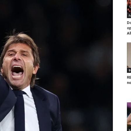
F
Do
op
Al
B
RB
no
F