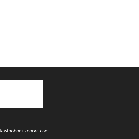
Kasinobonusnorge.com