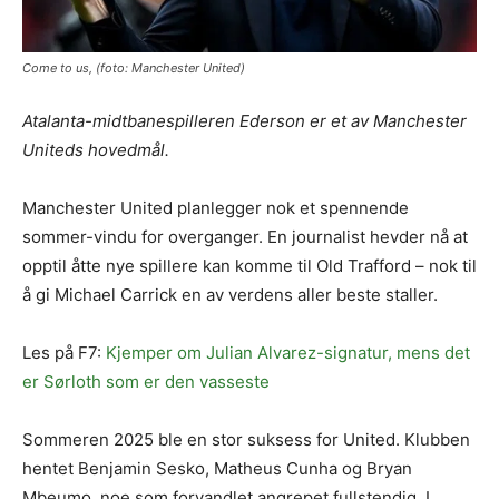
Come to us, (foto: Manchester United)
Atalanta-midtbanespilleren Ederson er et av Manchester
Uniteds hovedmål.
Manchester United planlegger nok et spennende
sommer-vindu for overganger. En journalist hevder nå at
opptil åtte nye spillere kan komme til Old Trafford – nok til
å gi Michael Carrick en av verdens aller beste staller.
Les på F7:
Kjemper om Julian Alvarez-signatur, mens det
er Sørloth som er den vasseste
Sommeren 2025 ble en stor suksess for United. Klubben
hentet Benjamin Sesko, Matheus Cunha og Bryan
Mbeumo, noe som forvandlet angrepet fullstendig. I