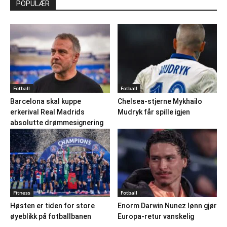
POPULÆR
Fotball
Fotball
Barcelona skal kuppe
Chelsea-stjerne Mykhailo
erkerival Real Madrids
Mudryk får spille igjen
absolutte drømmesignering
Fitness
Fotball
Høsten er tiden for store
Enorm Darwin Nunez lønn gjør
øyeblikk på fotballbanen
Europa-retur vanskelig