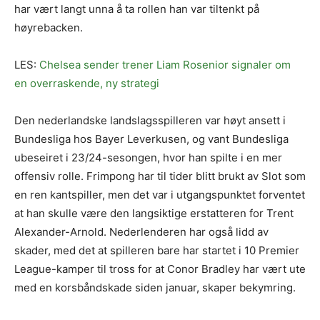
har vært langt unna å ta rollen han var tiltenkt på
høyrebacken.
LES:
Chelsea sender trener Liam Rosenior signaler om
en overraskende, ny strategi
Den nederlandske landslagsspilleren var høyt ansett i
Bundesliga hos Bayer Leverkusen, og vant Bundesliga
ubeseiret i 23/24-sesongen, hvor han spilte i en mer
offensiv rolle. Frimpong har til tider blitt brukt av Slot som
en ren kantspiller, men det var i utgangspunktet forventet
at han skulle være den langsiktige erstatteren for Trent
Alexander-Arnold. Nederlenderen har også lidd av
skader, med det at spilleren bare har startet i 10 Premier
League-kamper til tross for at Conor Bradley har vært ute
med en korsbåndskade siden januar, skaper bekymring.