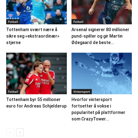
Fotball
Fotball
Tottenham svært nære å
Arsenal signerer 80 millioner
sikre seg «ekstraordinær»
pund-spiller og gir Martin
stjerne
Ødegaard de beste...
Fotball
Vintersport
Tottenham byr 55 millioner
Hvorfor vintersport
euro for Andreas Schjelderup
fortsetter å vokse i
popularitet på plattformer
som CrazyTower...