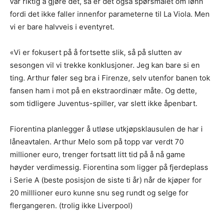
var riktig å gjøre det, så er det også spørsmålet om lønn
fordi det ikke faller innenfor parameterne til La Viola. Men
vi er bare halvveis i eventyret.
«Vi er fokusert på å fortsette slik, så på slutten av
sesongen vil vi trekke konklusjoner. Jeg kan bare si en
ting. Arthur føler seg bra i Firenze, selv utenfor banen tok
fansen ham i mot på en ekstraordinær måte. Og dette,
som tidligere Juventus-spiller, var slett ikke åpenbart.
Fiorentina planlegger å utløse utkjøpsklausulen de har i
låneavtalen. Arthur Melo som på topp var verdt 70
millioner euro, trenger fortsatt litt tid på å nå game
høyder verdimessig. Fiorentina som ligger på fjerdeplass
i Serie A (beste posisjon de siste ti år) når de kjøper for
20 milllioner euro kunne snu seg rundt og selge for
flergangeren. (trolig ikke Liverpool)