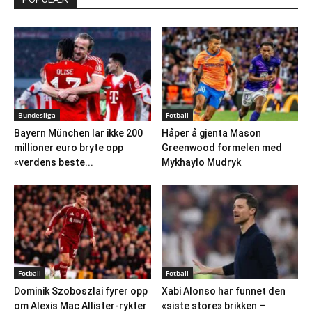
Bundesliga
Fotball
Bayern München lar ikke 200
Håper å gjenta Mason
millioner euro bryte opp
Greenwood formelen med
«verdens beste...
Mykhaylo Mudryk
Fotball
Fotball
Dominik Szoboszlai fyrer opp
Xabi Alonso har funnet den
om Alexis Mac Allister-rykter
«siste store» brikken –