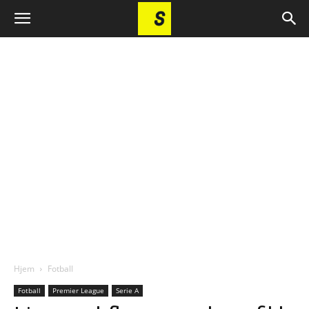
Hjem
Fotball
Fotball
Premier League
Serie A