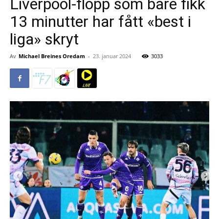
Liverpool-flopp som bare fikk
13 minutter har fått «best i
liga» skryt
Av
Michael Breines Oredam
-
23. januar 2024
3033