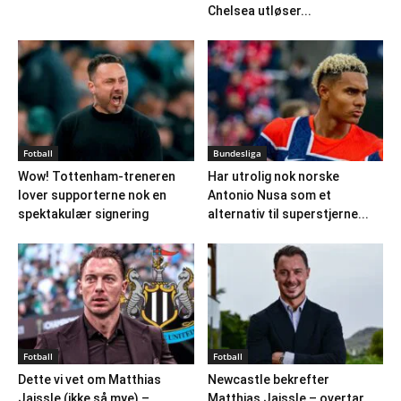
Chelsea utløser...
Fotball
Bundesliga
Wow! Tottenham-treneren
Har utrolig nok norske
lover supporterne nok en
Antonio Nusa som et
spektakulær signering
alternativ til superstjerne...
Fotball
Fotball
Dette vi vet om Matthias
Newcastle bekrefter
Jaissle (ikke så mye) –
Matthias Jaissle – overtar