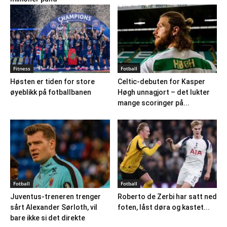
Fitness
Fotball
Høsten er tiden for store
Celtic-debuten for Kasper
øyeblikk på fotballbanen
Høgh unnagjort – det lukter
mange scoringer på...
Fotball
Fotball
Juventus-treneren trenger
Roberto de Zerbi har satt ned
sårt Alexander Sørloth, vil
foten, låst døra og kastet...
bare ikke si det direkte