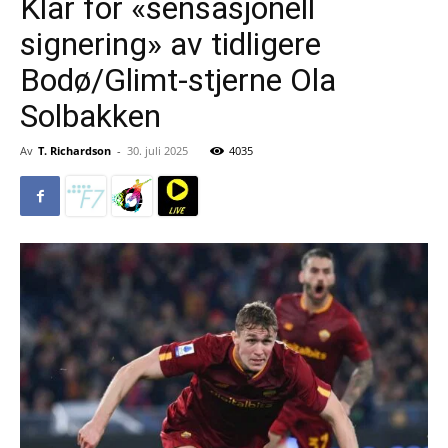
Klar for «sensasjonell
signering» av tidligere
Bodø/Glimt-stjerne Ola
Solbakken
Av
T. Richardson
-
30. juli 2025
4035