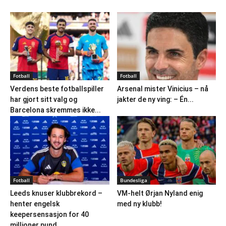
Fotball
Fotball
Verdens beste fotballspiller
Arsenal mister Vinicius – nå
har gjort sitt valg og
jakter de ny ving: – Én...
Barcelona skremmes ikke...
Fotball
Bundesliga
Leeds knuser klubbrekord –
VM-helt Ørjan Nyland enig
henter engelsk
med ny klubb!
keepersensasjon for 40
millioner pund