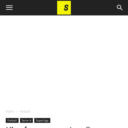
Hjem
Fotball
Fotball
Serie A
Superliga