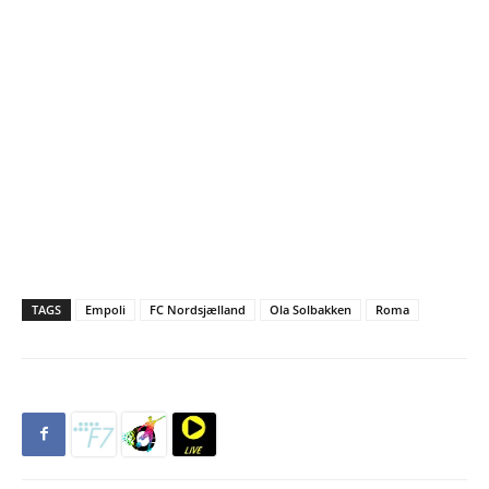
TAGS
Empoli
FC Nordsjælland
Ola Solbakken
Roma