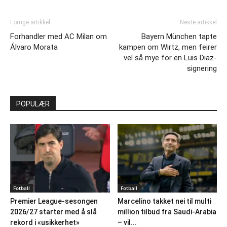
Forrige artikkel
Neste artikkel
Forhandler med AC Milan om
Bayern München tapte
Álvaro Morata
kampen om Wirtz, men feirer
vel så mye for en Luis Diaz-
signering
POPULÆR
Fotball
Fotball
Premier League-sesongen
Marcelino takket nei til multi
2026/27 starter med å slå
million tilbud fra Saudi-Arabia
rekord i «usikkerhet»
– vil...