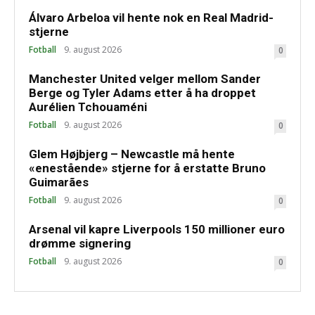
Álvaro Arbeloa vil hente nok en Real Madrid-
stjerne
Fotball
9. august 2026
0
Manchester United velger mellom Sander
Berge og Tyler Adams etter å ha droppet
Aurélien Tchouaméni
Fotball
9. august 2026
0
Glem Højbjerg – Newcastle må hente
«enestående» stjerne for å erstatte Bruno
Guimarães
Fotball
9. august 2026
0
Arsenal vil kapre Liverpools 150 millioner euro
drømme signering
Fotball
9. august 2026
0