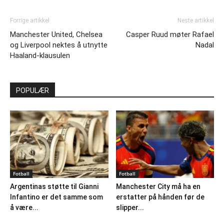
Forrige artikkel
Neste artikkel
Manchester United, Chelsea
Casper Ruud møter Rafael
og Liverpool nektes å utnytte
Nadal
Haaland-klausulen
POPULÆR
Fotball
Fotball
Argentinas støtte til Gianni
Manchester City må ha en
Infantino er det samme som
erstatter på hånden før de
å være...
slipper...