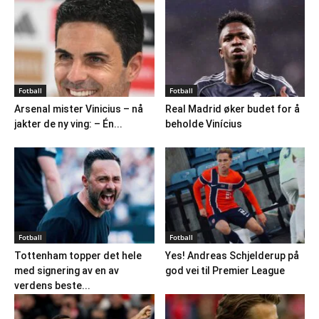
Fotball
Fotball
Arsenal mister Vinicius – nå
Real Madrid øker budet for å
jakter de ny ving: – Én...
beholde Vinícius
Fotball
Fotball
Tottenham topper det hele
Yes! Andreas Schjelderup på
med signering av en av
god vei til Premier League
verdens beste...